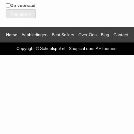
Op voorraad
Beschikbaarheid
Toepassen
Home
Aanbiedingen
Best Sellers
Over Ons
Blog
Contact
Copyright © Schoolspul.nl
|
Shopical
door AF themes.