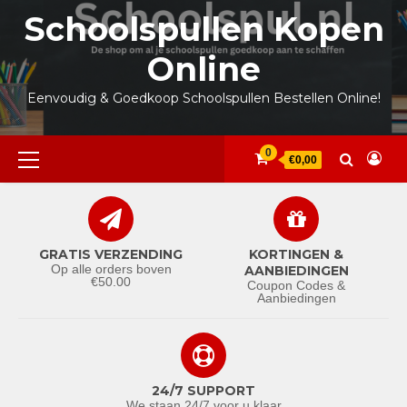
Ga
Schoolspullen Kopen
naar
de
Online
inhoud
Eenvoudig & Goedkoop Schoolspullen Bestellen Online!
Primair
0
€0,00
menu
GRATIS VERZENDING
KORTINGEN &
Op alle orders boven
AANBIEDINGEN
€50.00
Coupon Codes &
Aanbiedingen
24/7 SUPPORT
We staan 24/7 voor u klaar