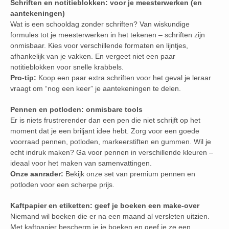
Schriften en notitieblokken: voor je meesterwerken (en
aantekeningen)
Wat is een schooldag zonder schriften? Van wiskundige
formules tot je meesterwerken in het tekenen – schriften zijn
onmisbaar. Kies voor verschillende formaten en lijntjes,
afhankelijk van je vakken. En vergeet niet een paar
notitieblokken voor snelle krabbels.
Pro-tip:
Koop een paar extra schriften voor het geval je leraar
vraagt om “nog een keer” je aantekeningen te delen.
Pennen en potloden: onmisbare tools
Er is niets frustrerender dan een pen die niet schrijft op het
moment dat je een briljant idee hebt. Zorg voor een goede
voorraad pennen, potloden, markeerstiften en gummen. Wil je
echt indruk maken? Ga voor pennen in verschillende kleuren –
ideaal voor het maken van samenvattingen.
Onze aanrader:
Bekijk onze set van premium pennen en
potloden voor een scherpe prijs.
Kaftpapier en etiketten: geef je boeken een make-over
Niemand wil boeken die er na een maand al versleten uitzien.
Met kaftpapier bescherm je je boeken en geef je ze een