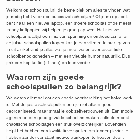
Welkom op schoolspul.nl, de beste plek om alles te vinden wat
je nodig hebt voor een succesvol schooljaar! Of je nu op zoek
bent naar een nieuwe laptop, een stoere schooltas of de meest
trendy kaftpapier, wij helpen je graag op weg. Het nieuwe
schooljaar is altijd een mix van spanning en enthousiasme, en
de juiste schoolspullen kopen kan je een vliegende start geven.
In dit artikel vind je alles wat je moet weten over essentiële
schoolbenodigdheden – met een vleugje humor natuurlijk. Dus
pak een kop koffie (of thee) en lees verder!
Waarom zijn goede
schoolspullen zo belangrijk?
We weten allemaal dat een goede voorbereiding het halve werk
is. Met de juiste schoolspullen ben je niet alleen goed
georganiseerd, maar straal je ook zelfvertrouwen uit. Een mooie
agenda en een goed gevulde schooltas maken zelfs de meest
chaotische schooldagen een stuk overzichtelijker. Bovendien
helpt het hebben van kwalitatieve spullen om langer plezier te
hebben zonder constant nieuwe aankopen te hoeven doen.