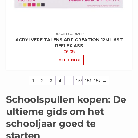
UNCATEGORIZED
ACRYLVERF TALENS ART CREATION 12ML 6ST
REFLEX ASS
€
6,35
MEER INFO!
1
2
3
4
…
155
156
157
→
Schoolspullen kopen: De
ultieme gids om het
schooljaar goed te
starten