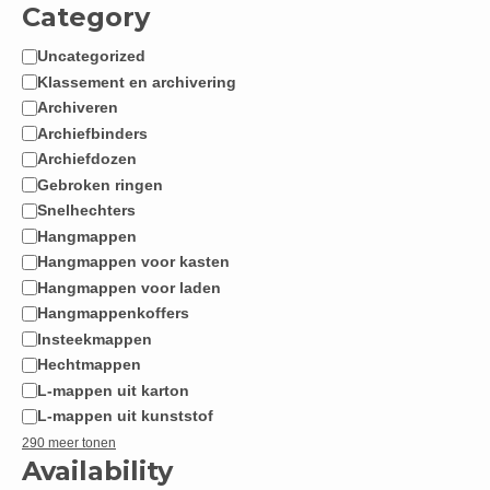
Category
Uncategorized
Categorie
Klassement en archivering
Archiveren
Archiefbinders
Archiefdozen
Gebroken ringen
Snelhechters
Hangmappen
Hangmappen voor kasten
Hangmappen voor laden
Hangmappenkoffers
Insteekmappen
Hechtmappen
L-mappen uit karton
L-mappen uit kunststof
290 meer tonen
Availability