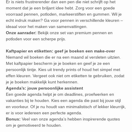
Er is niets frustrerender dan een pen die niet schrijft op het
moment dat je een briljant idee hebt. Zorg voor een goede
voorraad pennen, potloden, markeerstiften en gummen. Wil je
echt indruk maken? Ga voor pennen in verschillende kleuren –
ideaal voor het maken van samenvattingen.
Onze aanrader:
Bekijk onze set van premium pennen en
potloden voor een scherpe prijs.
Kaftpapier en etiketten: geef je boeken een make-over
Niemand wil boeken die er na een maand al versleten uitzien.
Met kaftpapier bescherm je je boeken en geef je ze een
persoonlijk tintje. Kies uit trendy prints of houd het simpel met
effen kleuren. Vergeet ook niet om etiketten te gebruiken, zodat
je je boeken makkelijk kunt herkennen.
Agenda’s: jouw persoonlijke assistent
Een goede agenda helpt je om deadlines, proefwerken en
vakanties bij te houden. Kies een agenda die past bij jouw stijl
en voorkeur. Of je nu houdt van minimalistisch of lekker kleurrijk,
er is voor iedereen een perfecte agenda.
Bonus:
Veel van onze agenda’s hebben inspirerende quotes
om je gemotiveerd te houden.