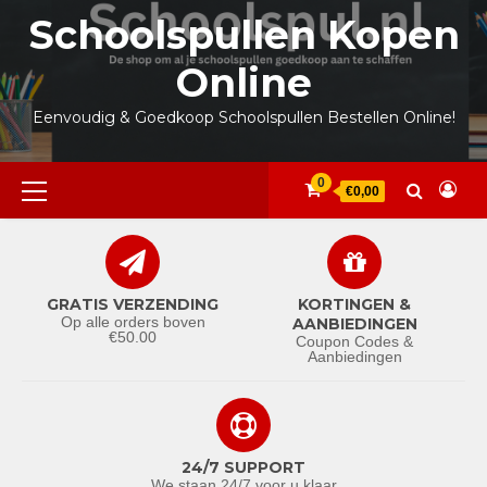
Ga
Schoolspullen Kopen
naar
de
Online
inhoud
Eenvoudig & Goedkoop Schoolspullen Bestellen Online!
Primair
0
€0,00
menu
GRATIS VERZENDING
KORTINGEN &
Op alle orders boven
AANBIEDINGEN
€50.00
Coupon Codes &
Aanbiedingen
24/7 SUPPORT
We staan 24/7 voor u klaar