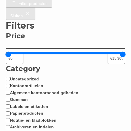
Filter producten
Sluiten
Filters
Price
Category
Uncategorized
Categorie
Kantoorartikelen
Algemene kantoorbenodigdheden
Gummen
Labels en etiketten
Papierproducten
Notitie- en kladblokken
Archiveren en indelen