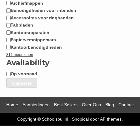
Archiefmappen
Benodigdheden voor inbinden
Accessoires voor ringbanden
Tabbladen
Kantoorapparaten
Papierversnipperaars
Kantoorbenodigdheden
311 meer tonen
Availability
Op voorraad
Beschikbaarheid
Toepassen
Home
Aanbiedingen
Best Sellers
Over Ons
Blog
Contact
Copyright © Schoolspul.nl
|
Shopical
door AF themes.