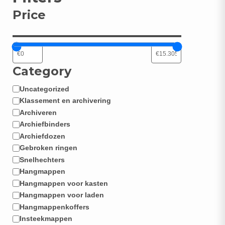
Price
Category
Uncategorized
Categorie
Klassement en archivering
Archiveren
Archiefbinders
Archiefdozen
Gebroken ringen
Snelhechters
Hangmappen
Hangmappen voor kasten
Hangmappen voor laden
Hangmappenkoffers
Insteekmappen