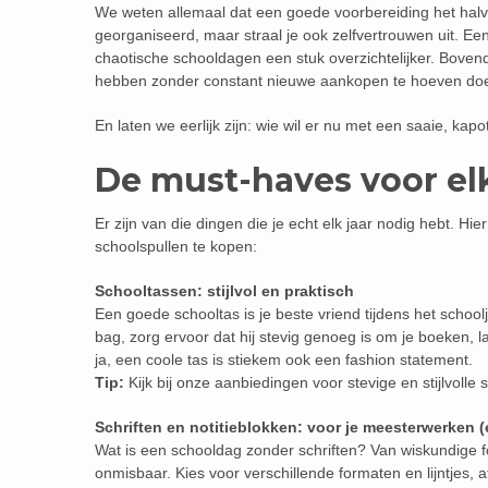
We weten allemaal dat een goede voorbereiding het halve 
georganiseerd, maar straal je ook zelfvertrouwen uit. 
chaotische schooldagen een stuk overzichtelijker. Bovend
hebben zonder constant nieuwe aankopen te hoeven do
En laten we eerlijk zijn: wie wil er nu met een saaie, k
De must-haves voor el
Er zijn van die dingen die je echt elk jaar nodig hebt. Hie
schoolspullen te kopen:
Schooltassen: stijlvol en praktisch
Een goede schooltas is je beste vriend tijdens het school
bag, zorg ervoor dat hij stevig genoeg is om je boeken, la
ja, een coole tas is stiekem ook een fashion statement.
Tip:
Kijk bij onze aanbiedingen voor stevige en stijlvolle
Schriften en notitieblokken: voor je meesterwerken 
Wat is een schooldag zonder schriften? Van wiskundige fo
onmisbaar. Kies voor verschillende formaten en lijntjes, 