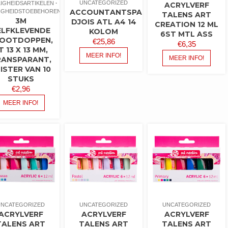
UNCATEGORIZED
LIGHEIDSARTIKELEN
ACRYLVERF
ACCOUNTANTSPAPIER
LIGHEIDSTOEBEHOREN
TALENS ART
3M
DJOIS ATL A4 14
CREATION 12 ML
ELFKLEVENDE
KOLOM
6ST MTL ASS
OOTDOPPEN,
€
25,86
€
6,35
T 13 X 13 MM,
MEER INFO!
MEER INFO!
RANSPARANT,
ISTER VAN 10
STUKS
€
2,96
MEER INFO!
UNCATEGORIZED
UNCATEGORIZED
UNCATEGORIZED
ACRYLVERF
ACRYLVERF
ACRYLVERF
TALENS ART
TALENS ART
TALENS ART