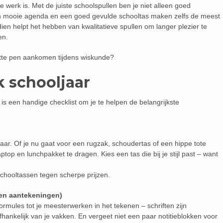
werk is. Met de juiste schoolspullen ben je niet alleen goed
Een mooie agenda en een goed gevulde schooltas maken zelfs de meest
ien helpt het hebben van kwalitatieve spullen om langer plezier te
en.
apotte pen aankomen tijdens wiskunde?
k schooljaar
r is een handige checklist om je te helpen de belangrijkste
jaar. Of je nu gaat voor een rugzak, schoudertas of een hippe tote
ptop en lunchpakket te dragen. Kies een tas die bij je stijl past – want
 schooltassen tegen scherpe prijzen.
(en aantekeningen)
rmules tot je meesterwerken in het tekenen – schriften zijn
afhankelijk van je vakken. En vergeet niet een paar notitieblokken voor