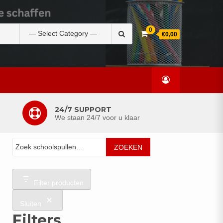
Zoek
0
€0,00
naar:
24/7 SUPPORT
We staan 24/7 voor u klaar
Zoeken
ZOEKEN
Filter producten
Sluiten
Filters