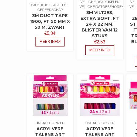
VEILIGHEIDSARTIKELEN
VEI
EXPEDITIE
FACILITY
VEILIGHEIDSTOEBEHOREN
VEI
GEREEDSCHAP
3M VILTJES,
3M DUCT TAPE
EXTRA SOFT, FT
Z
1900, FT 50 MM X
24 X 22 MM,
ST
50 M, ZWART
BLISTER VAN 12
F
€
5,94
STUKS
T
BL
€
2,53
MEER INFO!
MEER INFO!
UNCATEGORIZED
UNCATEGORIZED
ACRYLVERF
ACRYLVERF
TALENS ART
TALENS ART