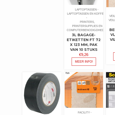
LAPTOPTASSEN
LAPTOPTASSEN EN KOFFERS
VEI
VEI
PRINTERS,
PRINTERSUPPLIES EN
BE
COMPUTERBENODIGDHEDEN
V
3L BAGAGE-
VI
ETIKETTEN FT 72
X 123 MM, PAK
VAN 10 STUKS
€
9,26
MEER INFO!
FACILITY