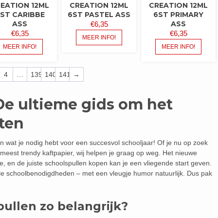
EATION 12ML
CREATION 12ML
CREATION 12ML
ST CARIBBE
6ST PASTEL ASS
6ST PRIMARY
ASS
ASS
€
6,35
€
6,35
€
6,35
MEER INFO!
MEER INFO!
MEER INFO!
4
…
139
140
141
→
De ultieme gids om het
rten
n wat je nodig hebt voor een succesvol schooljaar! Of je nu op zoek
meest trendy kaftpapier, wij helpen je graag op weg. Het nieuwe
e, en de juiste schoolspullen kopen kan je een vliegende start geven.
tiële schoolbenodigdheden – met een vleugje humor natuurlijk. Dus pak
ullen zo belangrijk?