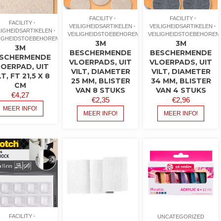
FACILITY
FACILITY
FACILITY
VEILIGHEIDSARTIKELEN
VEILIGHEIDSARTIKELEN
LIGHEIDSARTIKELEN
VEILIGHEIDSTOEBEHOREN
VEILIGHEIDSTOEBEHOREN
LIGHEIDSTOEBEHOREN
3M
3M
3M
BESCHERMENDE
BESCHERMENDE
SCHERMENDE
VLOERPADS, UIT
VLOERPADS, UIT
LOERPAD, UIT
VILT, DIAMETER
VILT, DIAMETER
LT, FT 21,5 X 8
25 MM, BLISTER
34 MM, BLISTER
CM
VAN 8 STUKS
VAN 4 STUKS
€
4,27
€
2,35
€
2,96
MEER INFO!
MEER INFO!
MEER INFO!
FACILITY
UNCATEGORIZED