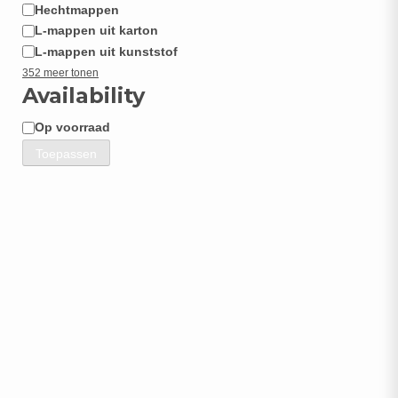
Hechtmappen
L-mappen uit karton
L-mappen uit kunststof
352 meer tonen
Availability
Op voorraad
Beschikbaarheid
Toepassen