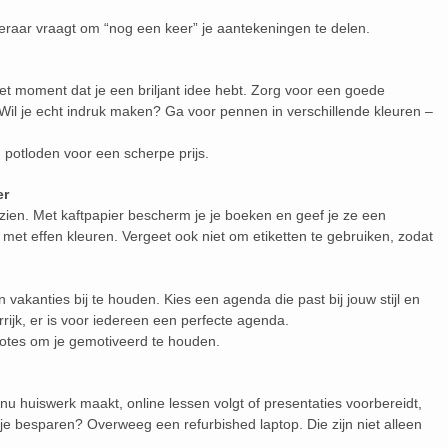
 leraar vraagt om “nog een keer” je aantekeningen te delen.
 het moment dat je een briljant idee hebt. Zorg voor een goede
il je echt indruk maken? Ga voor pennen in verschillende kleuren –
potloden voor een scherpe prijs.
er
zien. Met kaftpapier bescherm je je boeken en geef je ze een
el met effen kleuren. Vergeet ook niet om etiketten te gebruiken, zodat
akanties bij te houden. Kies een agenda die past bij jouw stijl en
rrijk, er is voor iedereen een perfecte agenda.
otes om je gemotiveerd te houden.
je nu huiswerk maakt, online lessen volgt of presentaties voorbereidt,
 je besparen? Overweeg een refurbished laptop. Die zijn niet alleen