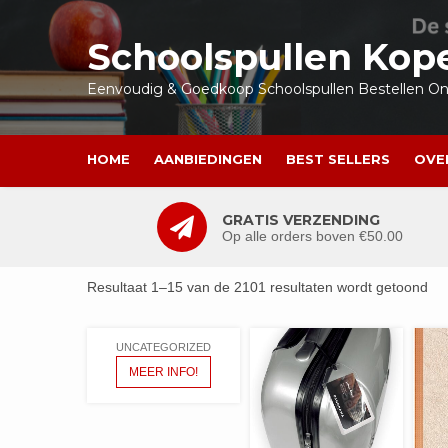
Ga
naar
Schoolspullen Kop
de
inhoud
Eenvoudig & Goedkoop Schoolspullen Bestellen Onl
HOME
AANBIEDINGEN
BEST SELLERS
OVE
GRATIS VERZENDING
Op alle orders boven €50.00
Resultaat 1–15 van de 2101 resultaten wordt getoond
UNCATEGORIZED
MEER INFO!