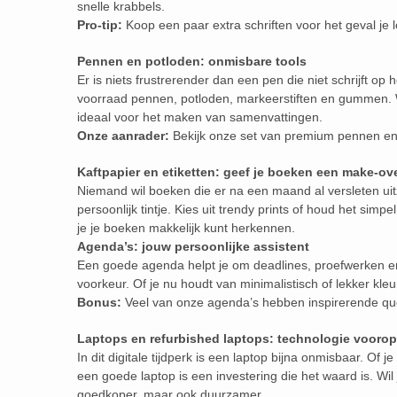
snelle krabbels.
Pro-tip:
Koop een paar extra schriften voor het geval je
Pennen en potloden: onmisbare tools
Er is niets frustrerender dan een pen die niet schrijft op
voorraad pennen, potloden, markeerstiften en gummen. W
ideaal voor het maken van samenvattingen.
Onze aanrader:
Bekijk onze set van premium pennen en 
Kaftpapier en etiketten: geef je boeken een make-ov
Niemand wil boeken die er na een maand al versleten uit
persoonlijk tintje. Kies uit trendy prints of houd het simp
je je boeken makkelijk kunt herkennen.
Agenda’s: jouw persoonlijke assistent
Een goede agenda helpt je om deadlines, proefwerken en v
voorkeur. Of je nu houdt van minimalistisch of lekker kleu
Bonus:
Veel van onze agenda’s hebben inspirerende qu
Laptops en refurbished laptops: technologie voorop
In dit digitale tijdperk is een laptop bijna onmisbaar. Of 
een goede laptop is een investering die het waard is. Wil
goedkoper, maar ook duurzamer.