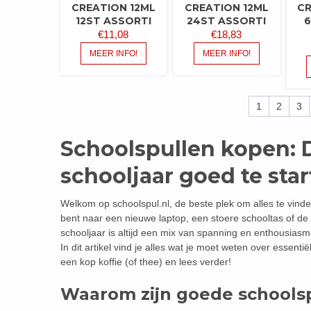
CREATION 12ML
CREATION 12ML
CR
12ST ASSORTI
24ST ASSORTI
6
€
11,08
€
18,83
MEER INFO!
MEER INFO!
1
2
3
Schoolspullen kopen: 
schooljaar goed te sta
Welkom op schoolspul.nl, de beste plek om alles te vinde
bent naar een nieuwe laptop, een stoere schooltas of de 
schooljaar is altijd een mix van spanning en enthousiasm
In dit artikel vind je alles wat je moet weten over essen
een kop koffie (of thee) en lees verder!
Waarom zijn goede schoolsp