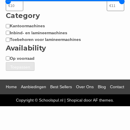
Category
Kantoormachines
Categorie
Inbind- en lamineermachines
Toebehoren voor lamineermachines
Availability
Op voorraad
Beschikbaarheid
Toepassen
Home
Aanbiedingen
Best Sellers
Over Ons
Blog
Contact
Copyright © Schoolspul.nl
|
Shopical
door AF themes.