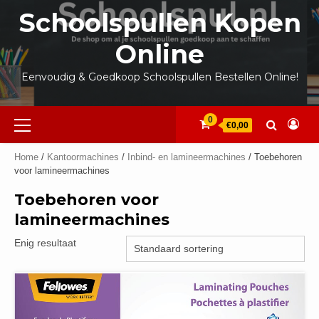
Ga
Schoolspullen Kopen
naar
de
Online
inhoud
Eenvoudig & Goedkoop Schoolspullen Bestellen Online!
Primair
0
€0,00
menu
Home
/
Kantoormachines
/
Inbind- en lamineermachines
/ Toebehoren
voor lamineermachines
Toebehoren voor
lamineermachines
Enig resultaat