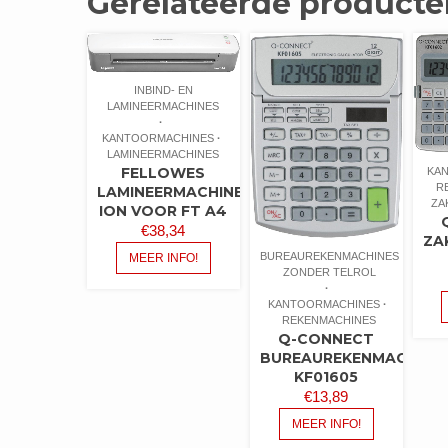
Gerelateerde producte
INBIND- EN
LAMINEERMACHINES
KANTOORMACHINES
LAMINEERMACHINES
FELLOWES
KA
R
LAMINEERMACHINE
ZA
ION VOOR FT A4
€
38,34
ZA
BUREAUREKENMACHINES
MEER INFO!
ZONDER TELROL
KANTOORMACHINES
REKENMACHINES
Q-CONNECT
BUREAUREKENMACHINE
KF01605
€
13,89
MEER INFO!