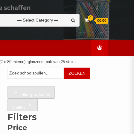
Zoek
0
€0,00
naar:
(2 x 80 micron), glanzend, pak van 25 stuks
Zoeken
ZOEKEN
Filter producten
Sluiten
Filters
Price