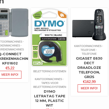
n
NTOORMACHINES
EKENMACHINES
KANTOORMACHINES
KREKENMACHINES
TELEFONIE
Q-CONNECT
TELEFONIE
GIGASET E630
KREKENMACHINE
DECT
KF01602
DRAADLOZE
€
5,22
BELETTERINGSYSTEMEN
TELEFOON,
MEER INFO!
GRIJS
KANTOORMACHINES
€
162,99
TAPES VOOR
BELETTERINGSYSTEMEN
MEER INFO!
DYMO
LETRATAG TAPE
12 MM, PLASTIC
WIT