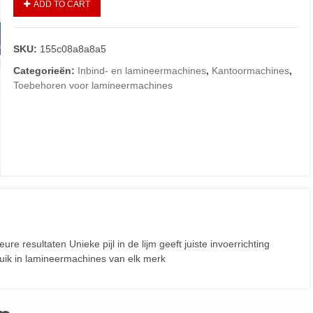
ADD TO CART
SKU:
155c08a8a8a5
Categorieën:
Inbind- en lamineermachines
,
Kantoormachines
,
Toebehoren voor lamineermachines
e resultaten Unieke pijl in de lijm geeft juiste invoerrichting
ruik in lamineermachines van elk merk