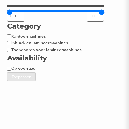
Category
Kantoormachines
Categorie
Inbind- en lamineermachines
Toebehoren voor lamineermachines
Availability
Op voorraad
Beschikbaarheid
Toepassen