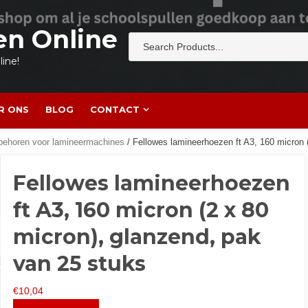
en Online
ine!
R ONS
BLOG
CONTACT
behoren voor lamineermachines
/ Fellowes lamineerhoezen ft A3, 160 micron 
Fellowes lamineerhoezen
ft A3, 160 micron (2 x 80
micron), glanzend, pak
van 25 stuks
€
10,04