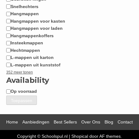
Snelhechters
Hangmappen
Hangmappen voor kasten
Hangmappen voor laden
Hangmappenkoffers
Insteekmappen
Hechtmappen
L-mappen uit karton
L-mappen uit kunststof
352 meer tonen
Availability
Op voorraad
Beschikbaarheid
Toepassen
Home
Aanbiedingen
Best Sellers
Over Ons
Blog
Contact
Copyright © Schoolspul.nl
|
Shopical
door AF themes.