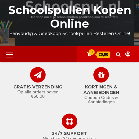
Ga
Schoolspullen Kopen
naar
de
Online
inhoud
Eenvoudig & Goedkoop Schoolspullen Bestellen Online!
Primair
0
€0,00
menu
GRATIS VERZENDING
KORTINGEN &
Op alle orders boven
AANBIEDINGEN
€50.00
Coupon Codes &
Aanbiedingen
24/7 SUPPORT
We staan 24/7 voor u klaar