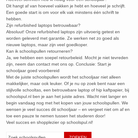
Dit hangt af van hoeveel vakken je hebt en hoeveel je schrijft.
Een goede start is om voor elk vak minstens één schrift te
hebben.
Zijn refurbished laptops betrouwbaar?
Absoluut! Onze refurbished laptops zijn uitvoerig getest en
worden geleverd met garantie. Ze werken net zo goed als
nieuwe laptops, maar zijn veel goedkoper.
Kan ik schoolspullen retourneren?
Ja, we hebben een soepel retourbeleid. Mocht je niet tevreden
zijn, neem dan contact met ons op. Conclusie: Start je
schooljaar goed voorbereid
Met de juiste schoolspullen wordt het schooljaar niet alleen
makkelijker, maar ook leuker. Of je nu op zoek bent naar een
stijlvolle schooltas, een betrouwbare laptop of hip kaftpapier, bij
schoolspul.nl ben je aan het juiste adres. Wacht niet langer en
begin vandaag nog met het kopen van jouw schoolspullen. We
wensen je veel succes dit schooljaar – en vergeet niet om af en
toe een pauze te nemen tussen het studeren door!
Veel succes en shopplezier op schoolspul.nl!
Zoeken
ZOEKEN