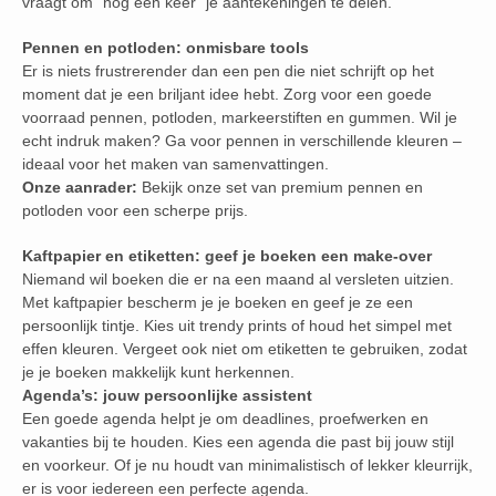
vraagt om “nog een keer” je aantekeningen te delen.
Pennen en potloden: onmisbare tools
Er is niets frustrerender dan een pen die niet schrijft op het
moment dat je een briljant idee hebt. Zorg voor een goede
voorraad pennen, potloden, markeerstiften en gummen. Wil je
echt indruk maken? Ga voor pennen in verschillende kleuren –
ideaal voor het maken van samenvattingen.
Onze aanrader:
Bekijk onze set van premium pennen en
potloden voor een scherpe prijs.
Kaftpapier en etiketten: geef je boeken een make-over
Niemand wil boeken die er na een maand al versleten uitzien.
Met kaftpapier bescherm je je boeken en geef je ze een
persoonlijk tintje. Kies uit trendy prints of houd het simpel met
effen kleuren. Vergeet ook niet om etiketten te gebruiken, zodat
je je boeken makkelijk kunt herkennen.
Agenda’s: jouw persoonlijke assistent
Een goede agenda helpt je om deadlines, proefwerken en
vakanties bij te houden. Kies een agenda die past bij jouw stijl
en voorkeur. Of je nu houdt van minimalistisch of lekker kleurrijk,
er is voor iedereen een perfecte agenda.