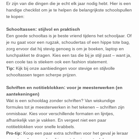
Er zijn van die dingen die je echt elk jaar nodig hebt. Hier is een
handige checklist om je te helpen de belangrijkste schoolspullen
te kopen:
Schooltassen: stijlvol en praktisch
Een goede schooltas is je beste vriend tijdens het schooljaar. Of
je nu gaat voor een rugzak, schoudertas of een hippe tote bag,
zorg ervoor dat hij stevig genoeg is om je boeken, laptop en
lunchpakket te dragen. Kies een tas die bij je stijl past – want ja,
een coole tas is stiekem ook een fashion statement.
Tip:
Kijk bij onze aanbiedingen voor stevige en stijlvolle
schooltassen tegen scherpe prijzen.
Schriften en notitieblokken: voor je meesterwerken (en
aantekeningen)
Wat is een schooldag zonder schriften? Van wiskundige
formules tot je meesterwerken in het tekenen – schriften zijn
onmisbaar. Kies voor verschillende formaten en lijntjes,
afhankelijk van je vakken. En vergeet niet een paar
notitieblokken voor snelle krabbels.
Pro-tip:
Koop een paar extra schriften voor het geval je leraar