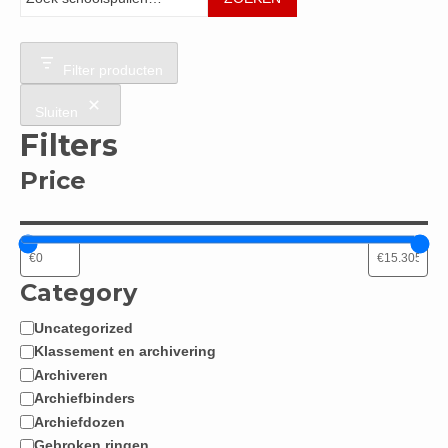
Filter producten
Sluiten
Filters
Price
Category
Uncategorized
Categorie
Klassement en archivering
Archiveren
Archiefbinders
Archiefdozen
Gebroken ringen