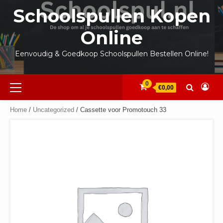
Ga
Schoolspullen Kopen
naar
de
Online
inhoud
Eenvoudig & Goedkoop Schoolspullen Bestellen Online!
Primair
0
€0,00
menu
Home
/
Uncategorized
/ Cassette voor Promotouch 33