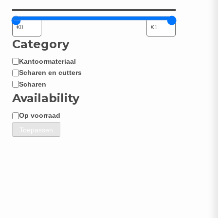
Category
Kantoormateriaal
Categorie
Scharen en cutters
Scharen
Availability
Op voorraad
Beschikbaarheid
Toepassen