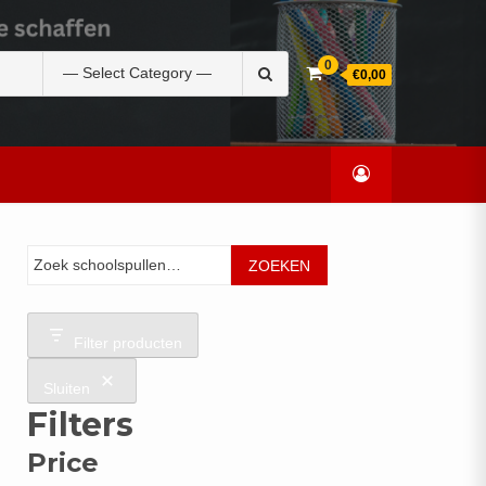
Zoek
0
€0,00
naar:
Zoeken
ZOEKEN
Filter producten
Sluiten
Filters
Price