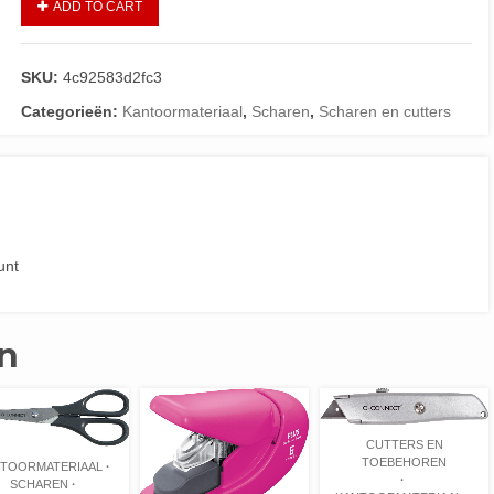
ADD TO CART
SKU:
4c92583d2fc3
Categorieën:
Kantoormateriaal
,
Scharen
,
Scharen en cutters
unt
n
CUTTERS EN
TOEBEHOREN
TOORMATERIAAL
SCHAREN