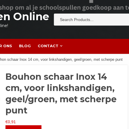
en Online
ine!
R ONS
BLOG
CONTACT
hon schaar Inox 14 cm, voor linkshandigen, geel/groen, met scherpe punt
Bouhon schaar Inox 14
cm, voor linkshandigen,
geel/groen, met scherpe
punt
€
0,91