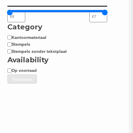
Category
Kantoormateriaal
Categorie
Stempels
Stempels zonder tekstplaat
Availability
Op voorraad
Beschikbaarheid
Toepassen