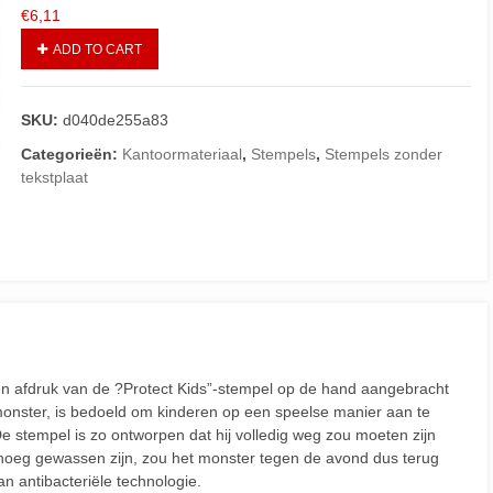
€
6,11
ADD TO CART
SKU:
d040de255a83
Categorieën:
Kantoormateriaal
,
Stempels
,
Stempels zonder
tekstplaat
n afdruk van de ?Protect Kids”-stempel op de hand aangebracht
 monster, is bedoeld om kinderen op een speelse manier aan te
stempel is zo ontworpen dat hij volledig weg zou moeten zijn
enoeg gewassen zijn, zou het monster tegen de avond dus terug
 antibacteriële technologie.