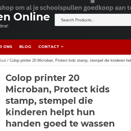
en Online
ine!
R ONS
BLOG
CONTACT
laat
/ Colop printer 20 Microban, Protect kids stamp, stempel die kinderen h
Colop printer 20
Microban, Protect kids
stamp, stempel die
kinderen helpt hun
handen goed te wassen