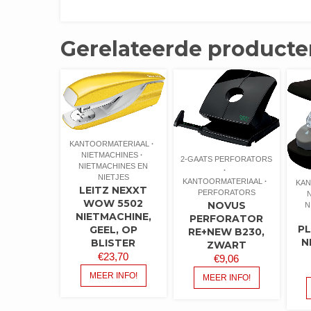
Gerelateerde producte
KANTOORMATERIAAL
NIETMACHINES
2-GAATS PERFORATORS
NIETMACHINES EN
NIETJES
KANTOORMATERIAAL
KAN
LEITZ NEXXT
PERFORATORS
WOW 5502
NOVUS
N
NIETMACHINE,
PERFORATOR
PL
GEEL, OP
RE+NEW B230,
N
BLISTER
ZWART
€
23,70
€
9,06
MEER INFO!
MEER INFO!