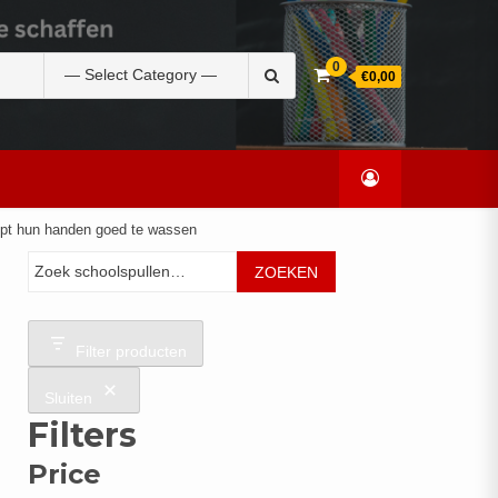
Zoek
0
€0,00
naar:
elpt hun handen goed te wassen
Zoeken
ZOEKEN
Filter producten
Sluiten
Filters
Price