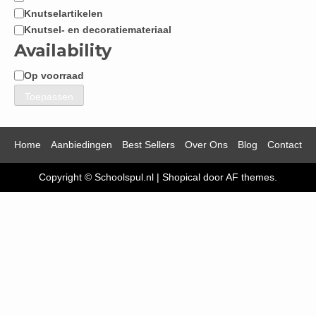
Knutselartikelen
Knutsel- en decoratiemateriaal
Availability
Op voorraad
Beschikbaarheid
Toepassen
Home
Aanbiedingen
Best Sellers
Over Ons
Blog
Contact
Copyright © Schoolspul.nl
|
Shopical
door AF themes.