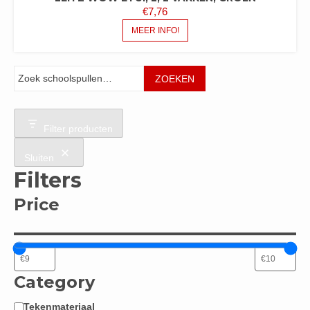
€
7,76
MEER INFO!
Zoeken
ZOEKEN
Filter producten
Sluiten
Filters
Price
Category
Tekenmateriaal
Categorie