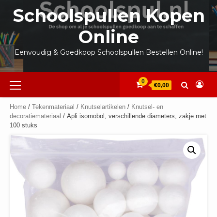
Ga
Schoolspullen Kopen
naar
de
Online
inhoud
Eenvoudig & Goedkoop Schoolspullen Bestellen Online!
Primair
0
€0,00
menu
Home
/
Tekenmateriaal
/
Knutselartikelen
/
Knutsel- en
decoratiemateriaal
/ Apli isomobol, verschillende diameters, zakje met
100 stuks