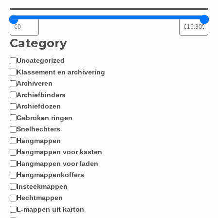
Category
Uncategorized
Categorie
Klassement en archivering
Archiveren
Archiefbinders
Archiefdozen
Gebroken ringen
Snelhechters
Hangmappen
Hangmappen voor kasten
Hangmappen voor laden
Hangmappenkoffers
Insteekmappen
Hechtmappen
L-mappen uit karton