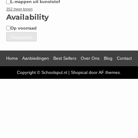
L-mappen uit kunststof
352 meer tonen
Availability
Op voorraad
Beschikbaarheid
Toepassen
Home
Aanbiedingen
Best Sellers
Over Ons
Blog
Contact
Copyright © Schoolspul.nl
|
Shopical
door AF themes.