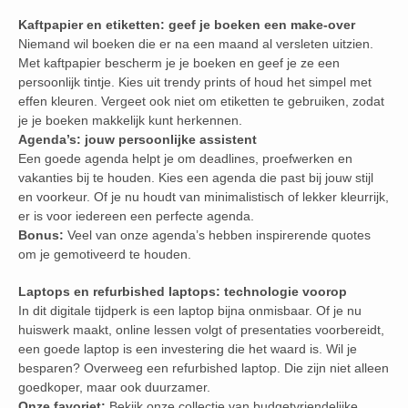
Kaftpapier en etiketten: geef je boeken een make-over
Niemand wil boeken die er na een maand al versleten uitzien.
Met kaftpapier bescherm je je boeken en geef je ze een
persoonlijk tintje. Kies uit trendy prints of houd het simpel met
effen kleuren. Vergeet ook niet om etiketten te gebruiken, zodat
je je boeken makkelijk kunt herkennen.
Agenda’s: jouw persoonlijke assistent
Een goede agenda helpt je om deadlines, proefwerken en
vakanties bij te houden. Kies een agenda die past bij jouw stijl
en voorkeur. Of je nu houdt van minimalistisch of lekker kleurrijk,
er is voor iedereen een perfecte agenda.
Bonus:
Veel van onze agenda’s hebben inspirerende quotes
om je gemotiveerd te houden.
Laptops en refurbished laptops: technologie voorop
In dit digitale tijdperk is een laptop bijna onmisbaar. Of je nu
huiswerk maakt, online lessen volgt of presentaties voorbereidt,
een goede laptop is een investering die het waard is. Wil je
besparen? Overweeg een refurbished laptop. Die zijn niet alleen
goedkoper, maar ook duurzamer.
Onze favoriet:
Bekijk onze collectie van budgetvriendelijke