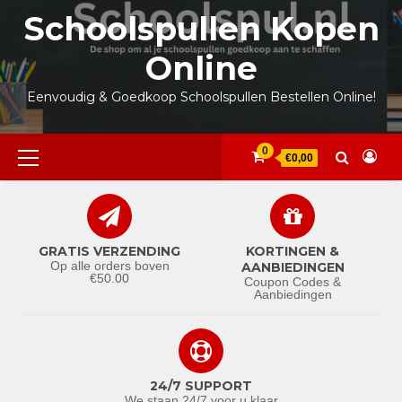
Ga
Schoolspullen Kopen
naar
de
Online
inhoud
Eenvoudig & Goedkoop Schoolspullen Bestellen Online!
Primair
0
€0,00
menu
GRATIS VERZENDING
KORTINGEN &
Op alle orders boven
AANBIEDINGEN
€50.00
Coupon Codes &
Aanbiedingen
24/7 SUPPORT
We staan 24/7 voor u klaar