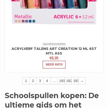
UNCATEGORIZED
ACRYLVERF TALENS ART CREATION 12 ML 6ST
MTL ASS
€
6,35
MEER INFO!
1
2
3
4
…
181
182
183
→
Schoolspullen kopen: De
ultieme gids om het