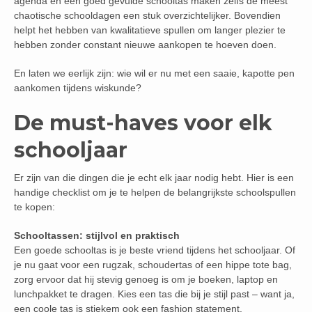
agenda en een goed gevulde schooltas maken zelfs de meest
chaotische schooldagen een stuk overzichtelijker. Bovendien
helpt het hebben van kwalitatieve spullen om langer plezier te
hebben zonder constant nieuwe aankopen te hoeven doen.
En laten we eerlijk zijn: wie wil er nu met een saaie, kapotte pen
aankomen tijdens wiskunde?
De must-haves voor elk
schooljaar
Er zijn van die dingen die je echt elk jaar nodig hebt. Hier is een
handige checklist om je te helpen de belangrijkste schoolspullen
te kopen:
Schooltassen: stijlvol en praktisch
Een goede schooltas is je beste vriend tijdens het schooljaar. Of
je nu gaat voor een rugzak, schoudertas of een hippe tote bag,
zorg ervoor dat hij stevig genoeg is om je boeken, laptop en
lunchpakket te dragen. Kies een tas die bij je stijl past – want ja,
een coole tas is stiekem ook een fashion statement.