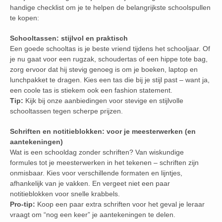
handige checklist om je te helpen de belangrijkste schoolspullen
te kopen:
Schooltassen: stijlvol en praktisch
Een goede schooltas is je beste vriend tijdens het schooljaar. Of
je nu gaat voor een rugzak, schoudertas of een hippe tote bag,
zorg ervoor dat hij stevig genoeg is om je boeken, laptop en
lunchpakket te dragen. Kies een tas die bij je stijl past – want ja,
een coole tas is stiekem ook een fashion statement.
Tip:
Kijk bij onze aanbiedingen voor stevige en stijlvolle
schooltassen tegen scherpe prijzen.
Schriften en notitieblokken: voor je meesterwerken (en
aantekeningen)
Wat is een schooldag zonder schriften? Van wiskundige
formules tot je meesterwerken in het tekenen – schriften zijn
onmisbaar. Kies voor verschillende formaten en lijntjes,
afhankelijk van je vakken. En vergeet niet een paar
notitieblokken voor snelle krabbels.
Pro-tip:
Koop een paar extra schriften voor het geval je leraar
vraagt om “nog een keer” je aantekeningen te delen.