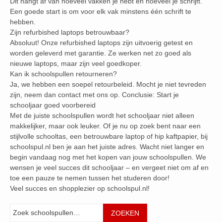
Dit hangt af van hoeveel vakken je hebt en hoeveel je schrijft.
Een goede start is om voor elk vak minstens één schrift te
hebben.
Zijn refurbished laptops betrouwbaar?
Absoluut! Onze refurbished laptops zijn uitvoerig getest en
worden geleverd met garantie. Ze werken net zo goed als
nieuwe laptops, maar zijn veel goedkoper.
Kan ik schoolspullen retourneren?
Ja, we hebben een soepel retourbeleid. Mocht je niet tevreden
zijn, neem dan contact met ons op. Conclusie: Start je
schooljaar goed voorbereid
Met de juiste schoolspullen wordt het schooljaar niet alleen
makkelijker, maar ook leuker. Of je nu op zoek bent naar een
stijlvolle schooltas, een betrouwbare laptop of hip kaftpapier, bij
schoolspul.nl ben je aan het juiste adres. Wacht niet langer en
begin vandaag nog met het kopen van jouw schoolspullen. We
wensen je veel succes dit schooljaar – en vergeet niet om af en
toe een pauze te nemen tussen het studeren door!
Veel succes en shopplezier op schoolspul.nl!
Zoeken
ZOEKEN