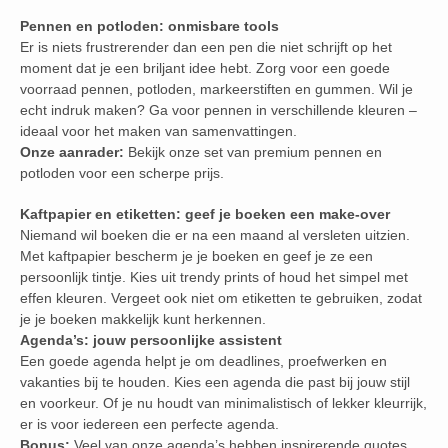
Pennen en potloden: onmisbare tools
Er is niets frustrerender dan een pen die niet schrijft op het
moment dat je een briljant idee hebt. Zorg voor een goede
voorraad pennen, potloden, markeerstiften en gummen. Wil je
echt indruk maken? Ga voor pennen in verschillende kleuren –
ideaal voor het maken van samenvattingen.
Onze aanrader:
Bekijk onze set van premium pennen en
potloden voor een scherpe prijs.
Kaftpapier en etiketten: geef je boeken een make-over
Niemand wil boeken die er na een maand al versleten uitzien.
Met kaftpapier bescherm je je boeken en geef je ze een
persoonlijk tintje. Kies uit trendy prints of houd het simpel met
effen kleuren. Vergeet ook niet om etiketten te gebruiken, zodat
je je boeken makkelijk kunt herkennen.
Agenda’s: jouw persoonlijke assistent
Een goede agenda helpt je om deadlines, proefwerken en
vakanties bij te houden. Kies een agenda die past bij jouw stijl
en voorkeur. Of je nu houdt van minimalistisch of lekker kleurrijk,
er is voor iedereen een perfecte agenda.
Bonus:
Veel van onze agenda’s hebben inspirerende quotes