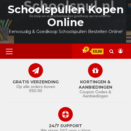
Ga
Schoolspullen Kopen
naar
de
Online
inhoud
Eenvoudig & Goedkoop Schoolspullen Bestellen Online!
Primair
0
€0,00
menu
GRATIS VERZENDING
KORTINGEN &
Op alle orders boven
AANBIEDINGEN
€50.00
Coupon Codes &
Aanbiedingen
24/7 SUPPORT
We staan 24/7 voor u klaar