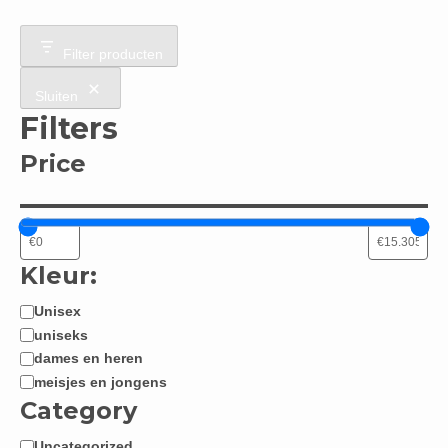
Filter producten
Sluiten
Filters
Price
Kleur:
Unisex
Jongen
uniseks
/
dames en heren
Meisje:
meisjes en jongens
Category
Uncategorized