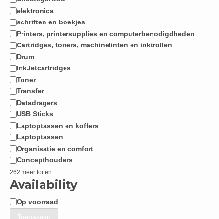
Categorie
elektronica
schriften en boekjes
Printers, printersupplies en computerbenodigdheden
Cartridges, toners, machinelinten en inktrollen
Drum
InkJetcartridges
Toner
Transfer
Datadragers
USB Sticks
Laptoptassen en koffers
Laptoptassen
Organisatie en comfort
Concepthouders
262 meer tonen
Availability
Op voorraad
Beschikbaarheid
Toepassen