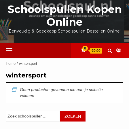
Ga
Schoolspullen Kopen
naar
de
Online
inhoud
Eenvoudig & Goedkoop Schoolspullen Bestellen Online!
Primair
0
€0,00
menu
Home
/ wintersport
wintersport
Geen producten gevonden die aan je selectie
voldoen.
Zoeken
ZOEKEN