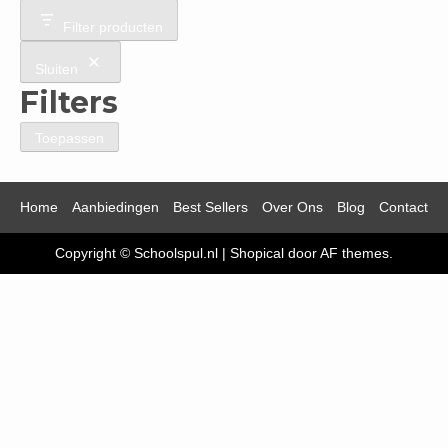
Filter producten
Sluiten
Filters
Toepassen
Home
Aanbiedingen
Best Sellers
Over Ons
Blog
Contact
Copyright © Schoolspul.nl
|
Shopical
door AF themes.