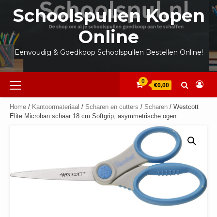
Ga
Schoolspullen Kopen
naar
de
Online
inhoud
Eenvoudig & Goedkoop Schoolspullen Bestellen Online!
Primair
0
€0,00
menu
Home
/
Kantoormateriaal
/
Scharen en cutters
/
Scharen
/ Westcott
Elite Microban schaar 18 cm Softgrip, asymmetrische ogen