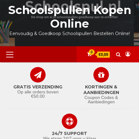
Ga
Schoolspullen Kopen
naar
de
Online
inhoud
Eenvoudig & Goedkoop Schoolspullen Bestellen Online!
Primair
0
€0,00
menu
GRATIS VERZENDING
KORTINGEN &
Op alle orders boven
AANBIEDINGEN
€50.00
Coupon Codes &
Aanbiedingen
24/7 SUPPORT
We staan 24/7 voor u klaar