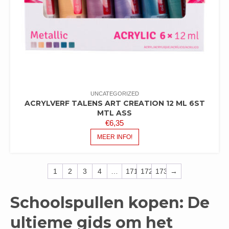
UNCATEGORIZED
ACRYLVERF TALENS ART CREATION 12 ML 6ST
MTL ASS
€
6,35
MEER INFO!
1
2
3
4
…
171
172
173
→
Schoolspullen kopen: De
ultieme gids om het