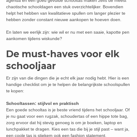
agenda en een goed gevulde schooltas maken zelfs de meest
chaotische schooldagen een stuk overzichtelijker. Bovendien
helpt het hebben van kwalitatieve spullen om langer plezier te
hebben zonder constant nieuwe aankopen te hoeven doen.
En laten we eerlijk zijn: wie wil er nu met een saaie, kapotte pen
aankomen tijdens wiskunde?
De must-haves voor elk
schooljaar
Er zijn van die dingen die je echt elk jaar nodig hebt. Hier is een
handige checklist om je te helpen de belangrijkste schoolspullen
te kopen:
Schooltassen: stijlvol en praktisch
Een goede schooltas is je beste vriend tijdens het schooljaar. Of
je nu gaat voor een rugzak, schoudertas of een hippe tote bag,
zorg ervoor dat hij stevig genoeg is om je boeken, laptop en
lunchpakket te dragen. Kies een tas die bij je stijl past – want ja,
een coole tas is stiekem ook een fashion statement.