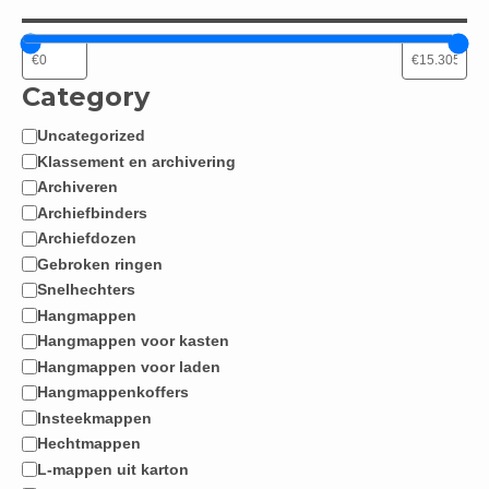
Category
Uncategorized
Categorie
Klassement en archivering
Archiveren
Archiefbinders
Archiefdozen
Gebroken ringen
Snelhechters
Hangmappen
Hangmappen voor kasten
Hangmappen voor laden
Hangmappenkoffers
Insteekmappen
Hechtmappen
L-mappen uit karton