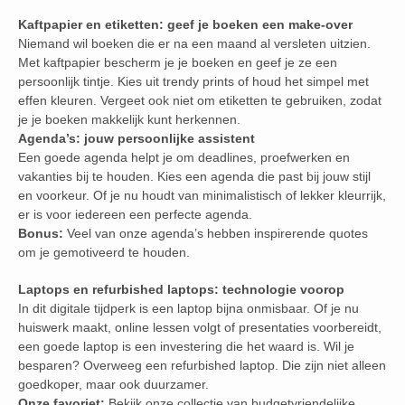
Kaftpapier en etiketten: geef je boeken een make-over
Niemand wil boeken die er na een maand al versleten uitzien.
Met kaftpapier bescherm je je boeken en geef je ze een
persoonlijk tintje. Kies uit trendy prints of houd het simpel met
effen kleuren. Vergeet ook niet om etiketten te gebruiken, zodat
je je boeken makkelijk kunt herkennen.
Agenda’s: jouw persoonlijke assistent
Een goede agenda helpt je om deadlines, proefwerken en
vakanties bij te houden. Kies een agenda die past bij jouw stijl
en voorkeur. Of je nu houdt van minimalistisch of lekker kleurrijk,
er is voor iedereen een perfecte agenda.
Bonus:
Veel van onze agenda’s hebben inspirerende quotes
om je gemotiveerd te houden.
Laptops en refurbished laptops: technologie voorop
In dit digitale tijdperk is een laptop bijna onmisbaar. Of je nu
huiswerk maakt, online lessen volgt of presentaties voorbereidt,
een goede laptop is een investering die het waard is. Wil je
besparen? Overweeg een refurbished laptop. Die zijn niet alleen
goedkoper, maar ook duurzamer.
Onze favoriet:
Bekijk onze collectie van budgetvriendelijke