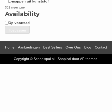
L-mappen uit kunststof
352 meer tonen
Availability
Op voorraad
Beschikbaarheid
Toepassen
Home
Aanbiedingen
Best Sellers
Over Ons
Blog
Contact
Copyright © Schoolspul.nl
|
Shopical
door AF themes.