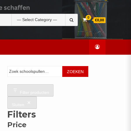
Zoek
0
€0,00
naar:
Zoeken
ZOEKEN
Filter producten
Sluiten
Filters
Price