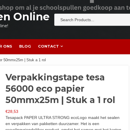
en Online
ine!
R ONS
BLOG
CONTACT
er 50mmx25m | Stuk a 1 rol
Verpakkingstape tesa
56000 eco papier
50mmx25m | Stuk a 1 rol
€
28,53
Tesapack PAPER ULTRA STRONG ecoLogo maakt het sealen
en verpakken van pakketten duurzamer. Het is een
recyclingvriendelijker product, omdat het samen met het karton