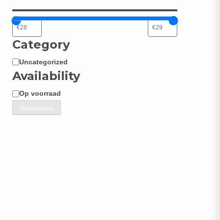
Category
Uncategorized
Categorie
Availability
Op voorraad
Beschikbaarheid
Toepassen