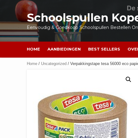
Ga
naar
Schoolspullen Kop
de
inhoud
Eenvoudig & Goedkoop Schoolspullen Bestellen Onl
HOME
AANBIEDINGEN
BEST SELLERS
OVE
Home
/
Uncategorized
/ Verpakkingstape tesa 56000 eco papi