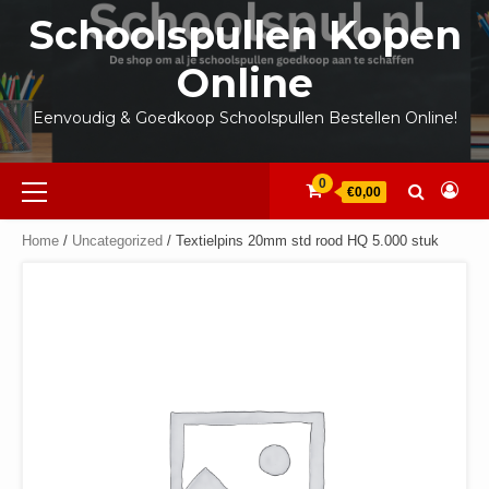
Ga
Schoolspullen Kopen
naar
de
Online
inhoud
Eenvoudig & Goedkoop Schoolspullen Bestellen Online!
Primair
0
€0,00
menu
Home
/
Uncategorized
/ Textielpins 20mm std rood HQ 5.000 stuk