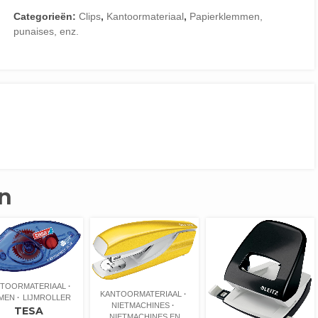
Categorieën:
Clips
,
Kantoormateriaal
,
Papierklemmen,
punaises, enz.
n
TOORMATERIAAL
KANTOORMATERIAAL
JMEN
LIJMROLLER
NIETMACHINES
TESA
NIETMACHINES EN