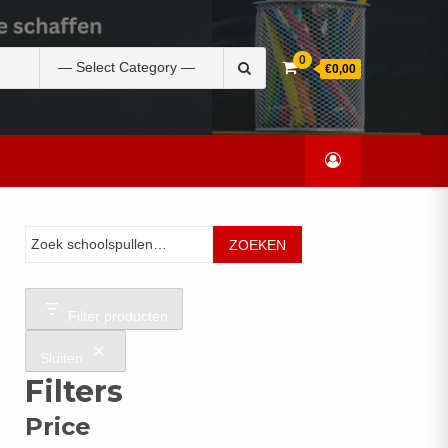
Zoek
0
€0,00
naar:
Zoeken
ZOEKEN
Filter producten
Sluiten
Filters
Price