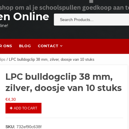
en Online
ine!
R ONS
BLOG
CONTACT
lips
/ LPC bulldogclip 38 mm, zilver, doosje van 10 stuks
LPC bulldogclip 38 mm,
zilver, doosje van 10 stuks
€
4,30
ADD TO CART
SKU:
732ef90c638f