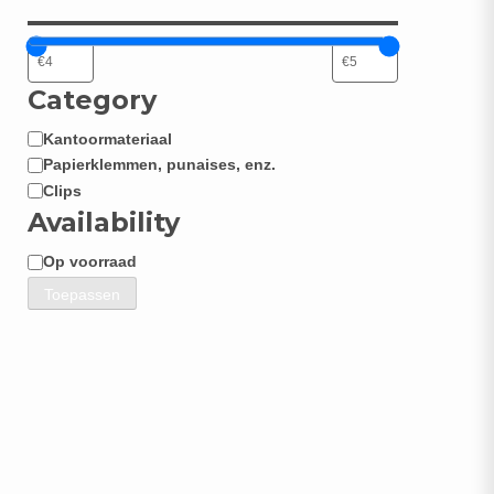
Category
Kantoormateriaal
Categorie
Papierklemmen, punaises, enz.
Clips
Availability
Op voorraad
Beschikbaarheid
Toepassen