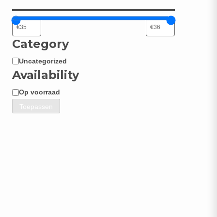
Category
Uncategorized
Categorie
Availability
Op voorraad
Beschikbaarheid
Toepassen