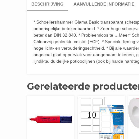
BESCHRIJVING
AANVULLENDE INFORMATIE
* Schoellershammer Glama Basic transparant schetspapi
onberispelijke betekenbaarheid. * Zeer hoge scheurvas
beter dan DIN 32.840. * Probleemloos te …Meer* Sch
Chloorvrij gebleekte celstof (ECF). * Speciale lijming
hoge licht- en verouderingsechtheid. * Bij alle waard
ongecoat glad oppervlak voor aangenaam tekenen, goed
lijndikte, duidelijke potloodlijnen (ook bij harde hard
Gerelateerde producte