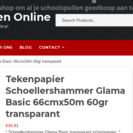
en Online
ine!
R ONS
BLOG
CONTACT
a Basic 66cmx50m 60gr transparant
Tekenpapier
Schoellershammer Glama
Basic 66cmx50m 60gr
transparant
€
35,81
* Schoellershammer Glama Basic transparant schetspapier. *