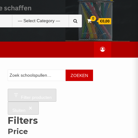
Zoek
0
€0,00
naar:
Zoeken
ZOEKEN
Filter producten
Sluiten
Filters
Price