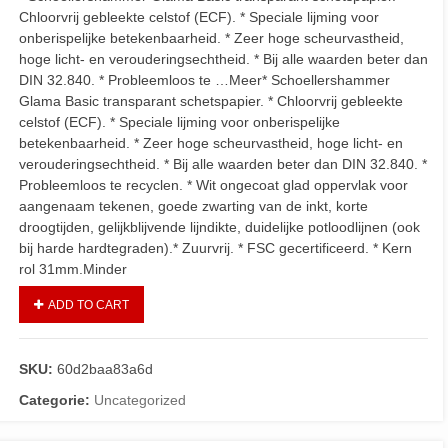
Chloorvrij gebleekte celstof (ECF). * Speciale lijming voor
onberispelijke betekenbaarheid. * Zeer hoge scheurvastheid,
hoge licht- en verouderingsechtheid. * Bij alle waarden beter dan
DIN 32.840. * Probleemloos te …Meer* Schoellershammer
Glama Basic transparant schetspapier. * Chloorvrij gebleekte
celstof (ECF). * Speciale lijming voor onberispelijke
betekenbaarheid. * Zeer hoge scheurvastheid, hoge licht- en
verouderingsechtheid. * Bij alle waarden beter dan DIN 32.840. *
Probleemloos te recyclen. * Wit ongecoat glad oppervlak voor
aangenaam tekenen, goede zwarting van de inkt, korte
droogtijden, gelijkblijvende lijndikte, duidelijke potloodlijnen (ook
bij harde hardtegraden).* Zuurvrij. * FSC gecertificeerd. * Kern
rol 31mm.Minder
ADD TO CART
SKU:
60d2baa83a6d
Categorie:
Uncategorized