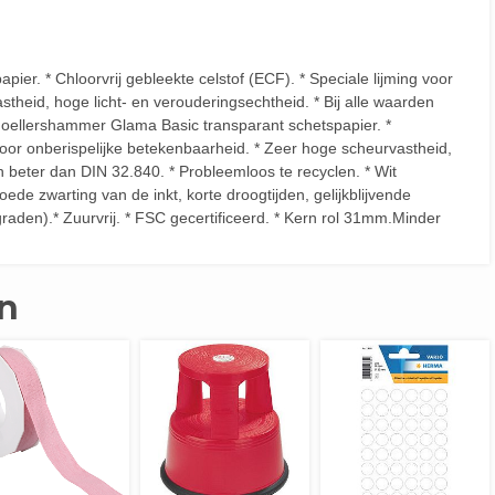
er. * Chloorvrij gebleekte celstof (ECF). * Speciale lijming voor
theid, hoge licht- en verouderingsechtheid. * Bij alle waarden
oellershammer Glama Basic transparant schetspapier. *
 voor onberispelijke betekenbaarheid. * Zeer hoge scheurvastheid,
en beter dan DIN 32.840. * Probleemloos te recyclen. * Wit
e zwarting van de inkt, korte droogtijden, gelijkblijvende
tegraden).* Zuurvrij. * FSC gecertificeerd. * Kern rol 31mm.Minder
n