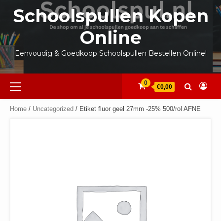
Ga
Schoolspullen Kopen
naar
de
Online
inhoud
Eenvoudig & Goedkoop Schoolspullen Bestellen Online!
Primair
0
€0,00
menu
Home
/
Uncategorized
/ Etiket fluor geel 27mm -25% 500/rol AFNE