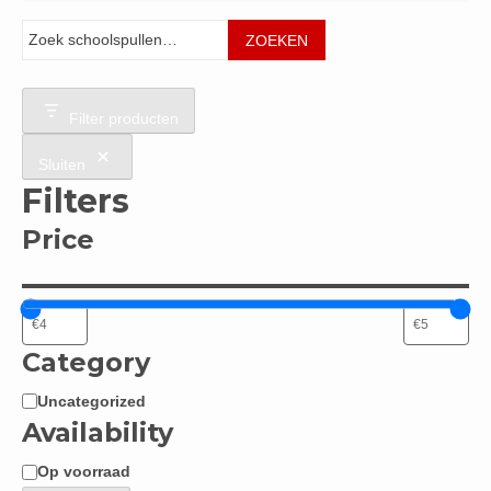
Zoeken
ZOEKEN
Filter producten
Sluiten
Filters
Price
Category
Uncategorized
Categorie
Availability
Op voorraad
Beschikbaarheid