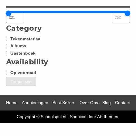
Category
Tekenmateriaal
Categorie
Albums
Gastenboek
Availability
Op voorraad
Beschikbaarheid
Toepassen
Home
Aanbiedingen
Best Sellers
Over Ons
Blog
Contact
Copyright © Schoolspul.nl
|
Shopical
door AF themes.