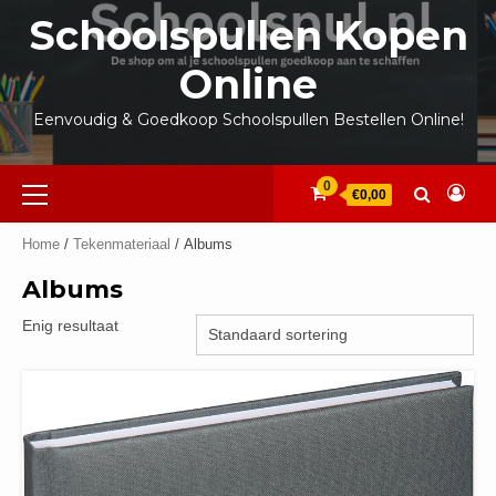
Ga
Schoolspullen Kopen
naar
de
Online
inhoud
Eenvoudig & Goedkoop Schoolspullen Bestellen Online!
Primair
0
€0,00
menu
Home
/
Tekenmateriaal
/ Albums
Albums
Enig resultaat