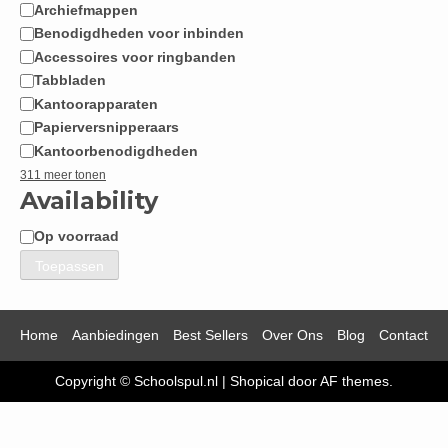
Archiefmappen
Benodigdheden voor inbinden
Accessoires voor ringbanden
Tabbladen
Kantoorapparaten
Papierversnipperaars
Kantoorbenodigdheden
311 meer tonen
Availability
Op voorraad
Beschikbaarheid
Toepassen
Home
Aanbiedingen
Best Sellers
Over Ons
Blog
Contact
Copyright © Schoolspul.nl
|
Shopical
door AF themes.