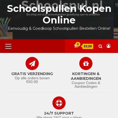
Ga
Schoolspullen Kopen
naar
de
Online
inhoud
Eenvoudig & Goedkoop Schoolspullen Bestellen Online!
Primair
0
€0,00
menu
GRATIS VERZENDING
KORTINGEN &
Op alle orders boven
AANBIEDINGEN
€50.00
Coupon Codes &
Aanbiedingen
24/7 SUPPORT
We staan 24/7 voor u klaar