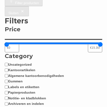
Filter producten
Sluiten
Filters
Price
Category
Uncategorized
Categorie
Kantoorartikelen
Algemene kantoorbenodigdheden
Gummen
Labels en etiketten
Papierproducten
Notitie- en kladblokken
Archiveren en indelen