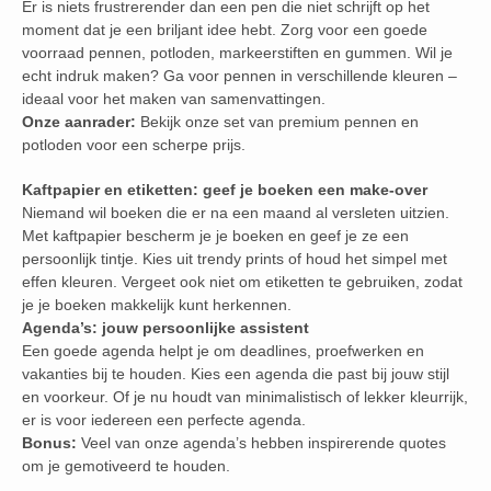
Er is niets frustrerender dan een pen die niet schrijft op het
moment dat je een briljant idee hebt. Zorg voor een goede
voorraad pennen, potloden, markeerstiften en gummen. Wil je
echt indruk maken? Ga voor pennen in verschillende kleuren –
ideaal voor het maken van samenvattingen.
Onze aanrader:
Bekijk onze set van premium pennen en
potloden voor een scherpe prijs.
Kaftpapier en etiketten: geef je boeken een make-over
Niemand wil boeken die er na een maand al versleten uitzien.
Met kaftpapier bescherm je je boeken en geef je ze een
persoonlijk tintje. Kies uit trendy prints of houd het simpel met
effen kleuren. Vergeet ook niet om etiketten te gebruiken, zodat
je je boeken makkelijk kunt herkennen.
Agenda’s: jouw persoonlijke assistent
Een goede agenda helpt je om deadlines, proefwerken en
vakanties bij te houden. Kies een agenda die past bij jouw stijl
en voorkeur. Of je nu houdt van minimalistisch of lekker kleurrijk,
er is voor iedereen een perfecte agenda.
Bonus:
Veel van onze agenda’s hebben inspirerende quotes
om je gemotiveerd te houden.