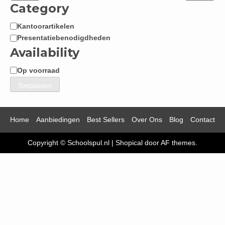
Category
Kantoorartikelen
Categorie
Presentatiebenodigdheden
Availability
Op voorraad
Beschikbaarheid
Toepassen
Home
Aanbiedingen
Best Sellers
Over Ons
Blog
Contact
Copyright © Schoolspul.nl
|
Shopical
door AF themes.