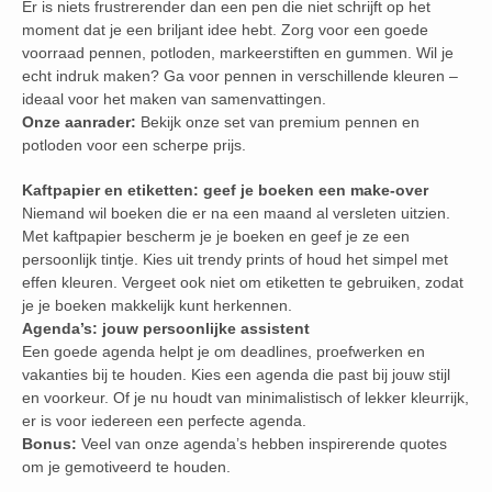
Er is niets frustrerender dan een pen die niet schrijft op het
moment dat je een briljant idee hebt. Zorg voor een goede
voorraad pennen, potloden, markeerstiften en gummen. Wil je
echt indruk maken? Ga voor pennen in verschillende kleuren –
ideaal voor het maken van samenvattingen.
Onze aanrader:
Bekijk onze set van premium pennen en
potloden voor een scherpe prijs.
Kaftpapier en etiketten: geef je boeken een make-over
Niemand wil boeken die er na een maand al versleten uitzien.
Met kaftpapier bescherm je je boeken en geef je ze een
persoonlijk tintje. Kies uit trendy prints of houd het simpel met
effen kleuren. Vergeet ook niet om etiketten te gebruiken, zodat
je je boeken makkelijk kunt herkennen.
Agenda’s: jouw persoonlijke assistent
Een goede agenda helpt je om deadlines, proefwerken en
vakanties bij te houden. Kies een agenda die past bij jouw stijl
en voorkeur. Of je nu houdt van minimalistisch of lekker kleurrijk,
er is voor iedereen een perfecte agenda.
Bonus:
Veel van onze agenda’s hebben inspirerende quotes
om je gemotiveerd te houden.