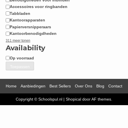
Accessoires voor ringbanden
Tabbladen
Kantoorapparaten
Papierversnipperaars
Kantoorbenodigdheden
311 meer tonen
Availability
Op voorraad
Beschikbaarheid
Toepassen
Home
Aanbiedingen
Best Sellers
Over Ons
Blog
Contact
Copyright © Schoolspul.nl
|
Shopical
door AF themes.