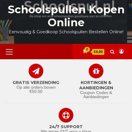
Ga
Schoolspullen Kopen
naar
de
Online
inhoud
Eenvoudig & Goedkoop Schoolspullen Bestellen Online!
Primair
0
€0,00
menu
GRATIS VERZENDING
KORTINGEN &
Op alle orders boven
AANBIEDINGEN
€50.00
Coupon Codes &
Aanbiedingen
24/7 SUPPORT
We staan 24/7 voor u klaar