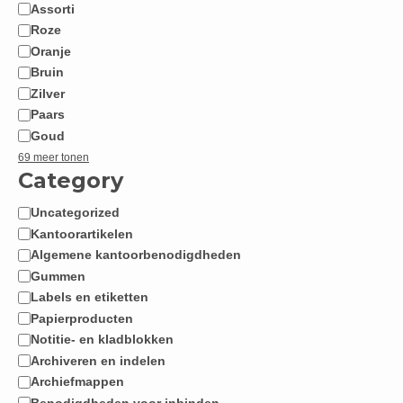
Assorti
Roze
Oranje
Bruin
Zilver
Paars
Goud
69 meer tonen
Category
Uncategorized
Categorie
Kantoorartikelen
Algemene kantoorbenodigdheden
Gummen
Labels en etiketten
Papierproducten
Notitie- en kladblokken
Archiveren en indelen
Archiefmappen
Benodigdheden voor inbinden