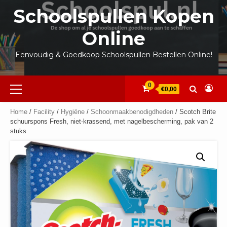
Ga
Schoolspullen Kopen
naar
de
Online
inhoud
Eenvoudig & Goedkoop Schoolspullen Bestellen Online!
Primair
0
€0,00
menu
Home
/
Facility
/
Hygiëne
/
Schoonmaakbenodigdheden
/ Scotch Brite
schuurspons Fresh, niet-krassend, met nagelbescherming, pak van 2
stuks