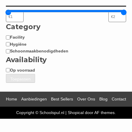
Category
Facility
Categorie
Hygiëne
Schoonmaakbenodigdheden
Availability
Op voorraad
Beschikbaarheid
Toepassen
Home
Aanbiedingen
Best Sellers
Over Ons
Blog
Contact
Copyright © Schoolspul.nl
|
Shopical
door AF themes.