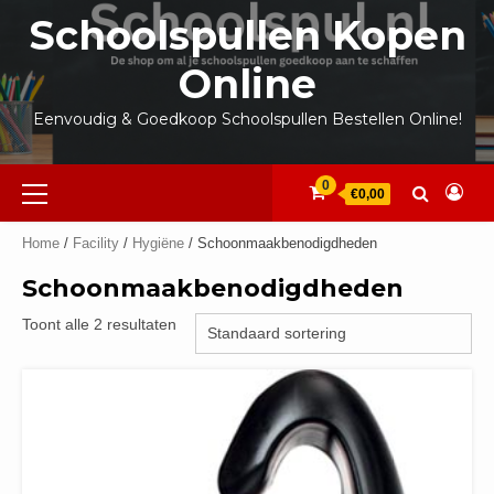
Ga
Schoolspullen Kopen
naar
de
Online
inhoud
Eenvoudig & Goedkoop Schoolspullen Bestellen Online!
Primair
0
€0,00
menu
Home
/
Facility
/
Hygiëne
/ Schoonmaakbenodigdheden
Schoonmaakbenodigdheden
Toont alle 2 resultaten