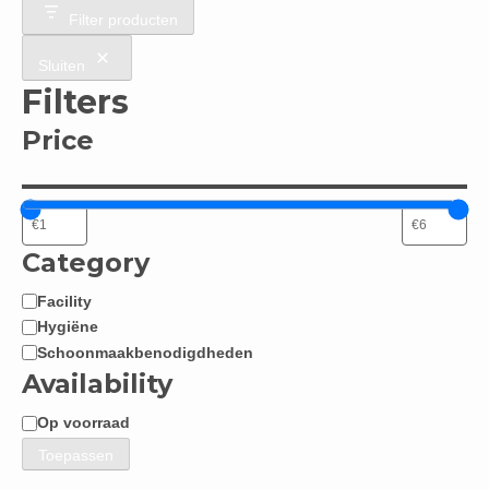
Filter producten
Sluiten
Filters
Price
Category
Facility
Categorie
Hygiëne
Schoonmaakbenodigdheden
Availability
Op voorraad
Beschikbaarheid
Toepassen