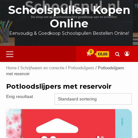
Ga
Schoolspullen Kopen
naar
de
Online
inhoud
Eenvoudig & Goedkoop Schoolspullen Bestellen Online!
Primair
0
€0,00
menu
Home
/
Schrijfwaren en correctie
/
Potloodslijpers
/ Potloodslijpers
met reservoir
Potloodslijpers met reservoir
Enig resultaat