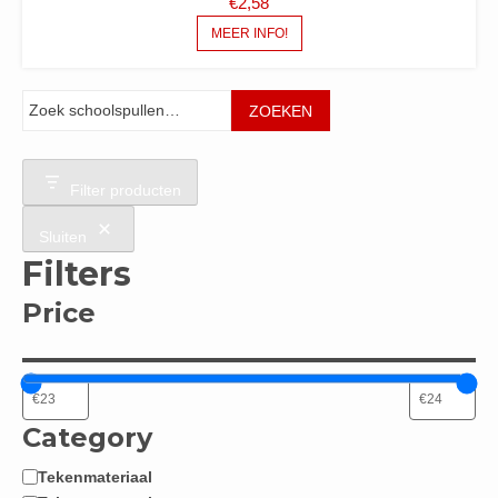
€
2,58
MEER INFO!
Zoeken
ZOEKEN
Filter producten
Sluiten
Filters
Price
Category
Tekenmateriaal
Categorie