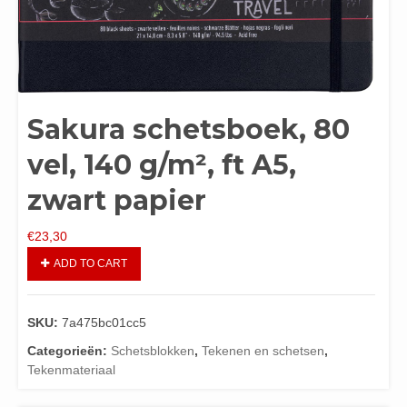
Sakura schetsboek, 80
vel, 140 g/m², ft A5,
zwart papier
€
23,30
ADD TO CART
SKU:
7a475bc01cc5
Categorieën:
Schetsblokken
,
Tekenen en schetsen
,
Tekenmateriaal