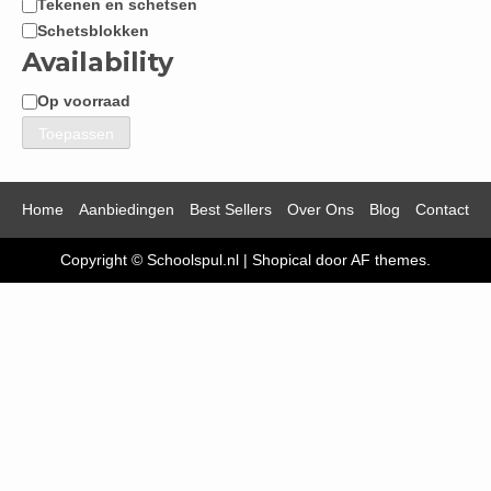
Tekenen en schetsen
Schetsblokken
Availability
Op voorraad
Beschikbaarheid
Toepassen
Home
Aanbiedingen
Best Sellers
Over Ons
Blog
Contact
Copyright © Schoolspul.nl
|
Shopical
door AF themes.