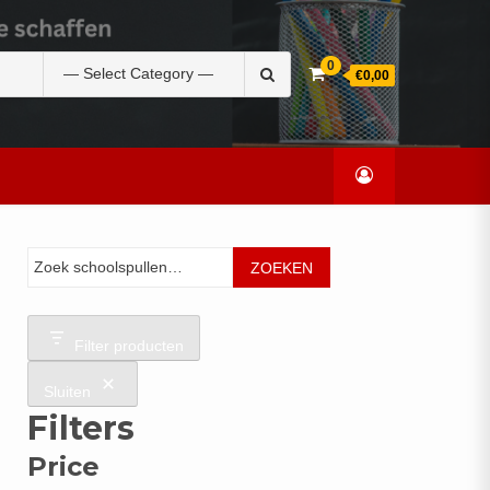
Zoek
0
€0,00
naar:
Zoeken
ZOEKEN
Filter producten
Sluiten
Filters
Price