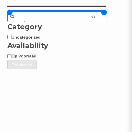
Category
Uncategorized
Categorie
Availability
Op voorraad
Beschikbaarheid
Toepassen