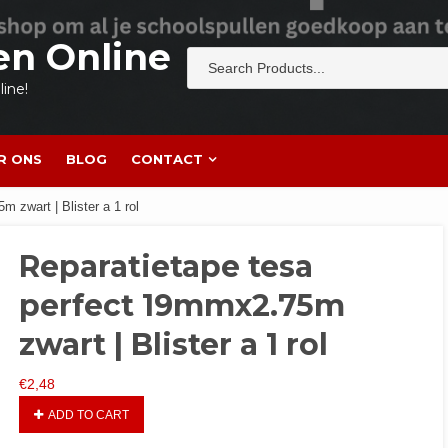
en Online
ine!
R ONS
BLOG
CONTACT
 zwart | Blister a 1 rol
Reparatietape tesa
perfect 19mmx2.75m
zwart | Blister a 1 rol
€
2,48
ADD TO CART