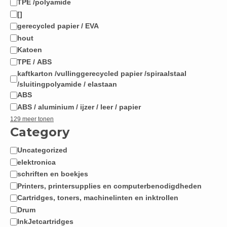
TPE /polyamide
[]
gerecycled papier / EVA
hout
Katoen
TPE / ABS
kaftkarton /vullinggerecycled papier /spiraalstaal
/sluitingpolyamide / elastaan
ABS
ABS / aluminium / ijzer / leer / papier
129 meer tonen
Category
Uncategorized
Categorie
elektronica
schriften en boekjes
Printers, printersupplies en computerbenodigdheden
Cartridges, toners, machinelinten en inktrollen
Drum
InkJetcartridges