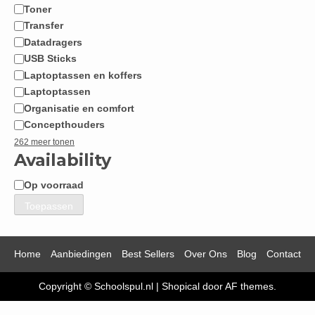
Toner
Transfer
Datadragers
USB Sticks
Laptoptassen en koffers
Laptoptassen
Organisatie en comfort
Concepthouders
262 meer tonen
Availability
Op voorraad
Beschikbaarheid
Toepassen
Home
Aanbiedingen
Best Sellers
Over Ons
Blog
Contact
Copyright © Schoolspul.nl
|
Shopical
door AF themes.