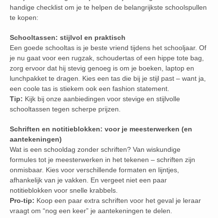
handige checklist om je te helpen de belangrijkste schoolspullen
te kopen:
Schooltassen: stijlvol en praktisch
Een goede schooltas is je beste vriend tijdens het schooljaar. Of
je nu gaat voor een rugzak, schoudertas of een hippe tote bag,
zorg ervoor dat hij stevig genoeg is om je boeken, laptop en
lunchpakket te dragen. Kies een tas die bij je stijl past – want ja,
een coole tas is stiekem ook een fashion statement.
Tip:
Kijk bij onze aanbiedingen voor stevige en stijlvolle
schooltassen tegen scherpe prijzen.
Schriften en notitieblokken: voor je meesterwerken (en
aantekeningen)
Wat is een schooldag zonder schriften? Van wiskundige
formules tot je meesterwerken in het tekenen – schriften zijn
onmisbaar. Kies voor verschillende formaten en lijntjes,
afhankelijk van je vakken. En vergeet niet een paar
notitieblokken voor snelle krabbels.
Pro-tip:
Koop een paar extra schriften voor het geval je leraar
vraagt om “nog een keer” je aantekeningen te delen.