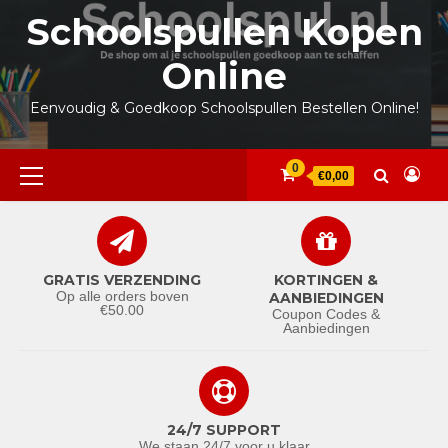
Ga
Schoolspullen Kopen
naar
de
Online
inhoud
Eenvoudig & Goedkoop Schoolspullen Bestellen Online!
Primair
0
€0,00
menu
GRATIS VERZENDING
KORTINGEN &
Op alle orders boven
AANBIEDINGEN
€50.00
Coupon Codes &
Aanbiedingen
24/7 SUPPORT
We staan 24/7 voor u klaar