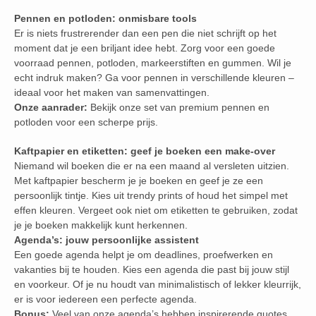
Pennen en potloden: onmisbare tools
Er is niets frustrerender dan een pen die niet schrijft op het
moment dat je een briljant idee hebt. Zorg voor een goede
voorraad pennen, potloden, markeerstiften en gummen. Wil je
echt indruk maken? Ga voor pennen in verschillende kleuren –
ideaal voor het maken van samenvattingen.
Onze aanrader:
Bekijk onze set van premium pennen en
potloden voor een scherpe prijs.
Kaftpapier en etiketten: geef je boeken een make-over
Niemand wil boeken die er na een maand al versleten uitzien.
Met kaftpapier bescherm je je boeken en geef je ze een
persoonlijk tintje. Kies uit trendy prints of houd het simpel met
effen kleuren. Vergeet ook niet om etiketten te gebruiken, zodat
je je boeken makkelijk kunt herkennen.
Agenda’s: jouw persoonlijke assistent
Een goede agenda helpt je om deadlines, proefwerken en
vakanties bij te houden. Kies een agenda die past bij jouw stijl
en voorkeur. Of je nu houdt van minimalistisch of lekker kleurrijk,
er is voor iedereen een perfecte agenda.
Bonus:
Veel van onze agenda’s hebben inspirerende quotes