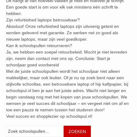
Dit hangt af van hoeveel vakken je hebt en hoeveel je schrijft.
Een goede start is om voor elk vak minstens één schrift te
hebben.
Zijn refurbished laptops betrouwbaar?
Absoluut! Onze refurbished laptops zijn uitvoerig getest en
worden geleverd met garantie. Ze werken net zo goed als
nieuwe laptops, maar zijn veel goedkoper.
Kan ik schoolspullen retourneren?
Ja, we hebben een soepel retourbeleid. Mocht je niet tevreden
zijn, neem dan contact met ons op. Conclusie: Start je
schooljaar goed voorbereid
Met de juiste schoolspullen wordt het schooljaar niet alleen
makkelijker, maar ook leuker. Of je nu op zoek bent naar een
stijlvolle schooltas, een betrouwbare laptop of hip kaftpapier, bij
schoolspul.nl ben je aan het juiste adres. Wacht niet langer en
begin vandaag nog met het kopen van jouw schoolspullen. We
wensen je veel succes dit schooljaar – en vergeet niet om af en
toe een pauze te nemen tussen het studeren door!
Veel succes en shopplezier op schoolspul.nl!
Zoeken
ZOEKEN