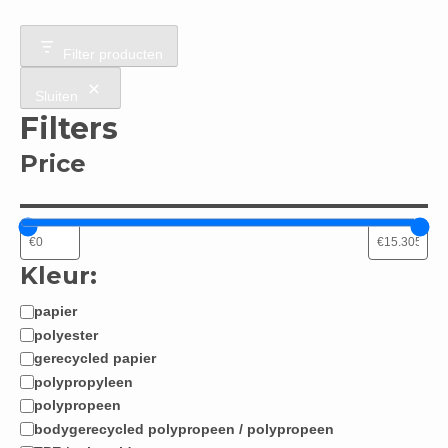
Filter producten
Sluiten
Filters
Price
Kleur:
papier
Materiaal:
polyester
gerecycled papier
polypropyleen
polypropeen
bodygerecycled polypropeen / polypropeen