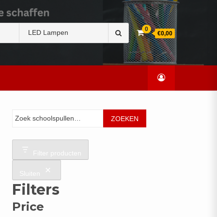
Zoek
0
€0,00
naar:
Zoeken
ZOEKEN
Filter producten
Sluiten
Filters
Price