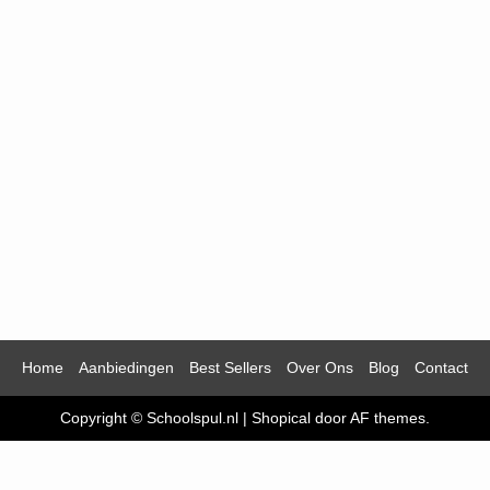
Home
Aanbiedingen
Best Sellers
Over Ons
Blog
Contact
Copyright © Schoolspul.nl
|
Shopical
door AF themes.