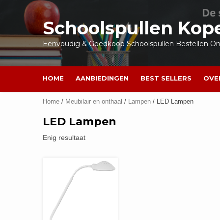
Ga
naar
Schoolspullen Kop
de
inhoud
Eenvoudig & Goedkoop Schoolspullen Bestellen Onl
HOME
AANBIEDINGEN
BEST SELLERS
OVE
Home
/
Meubilair en onthaal
/
Lampen
/ LED Lampen
LED Lampen
Enig resultaat