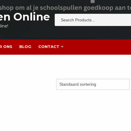
en Online
ine!
R ONS
BLOG
CONTACT