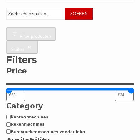
Zoeken
ZOEKEN
Filter producten
Sluiten
Filters
Price
Category
Kantoormachines
Categorie
Rekenmachines
Bureaurekenmachines zonder telrol