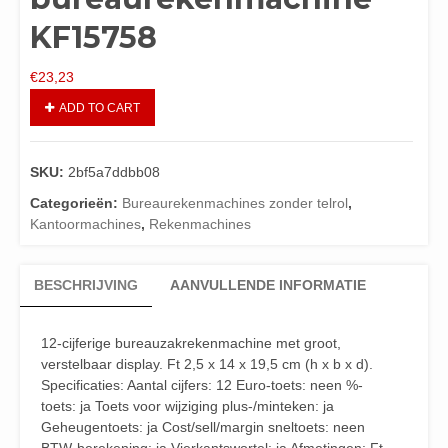
KF15758
€
23,23
ADD TO CART
SKU:
2bf5a7ddbb08
Categorieën:
Bureaurekenmachines zonder telrol
,
Kantoormachines
,
Rekenmachines
BESCHRIJVING
AANVULLENDE INFORMATIE
12-cijferige bureauzakrekenmachine met groot,
verstelbaar display. Ft 2,5 x 14 x 19,5 cm (h x b x d).
Specificaties: Aantal cijfers: 12 Euro-toets: neen %-
toets: ja Toets voor wijziging plus-/minteken: ja
Geheugentoets: ja Cost/sell/margin sneltoets: neen