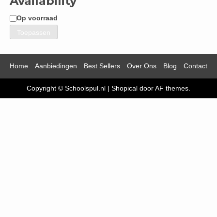
Availability
Op voorraad
Beschikbaarheid
Toepassen
Home
Aanbiedingen
Best Sellers
Over Ons
Blog
Contact
Copyright © Schoolspul.nl
|
Shopical
door AF themes.