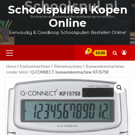
Ga
Schoolspullen Kopen
naar
de
Online
inhoud
Eenvoudig & Goedkoop Schoolspullen Bestellen Online!
Primair
0
€0,00
menu
Home
/
Kantoormachines
/
Rekenmachines
/
Bureaurekenmachines
zonder telrol
/ Q-CONNECT bureaurekenmachine KF15758