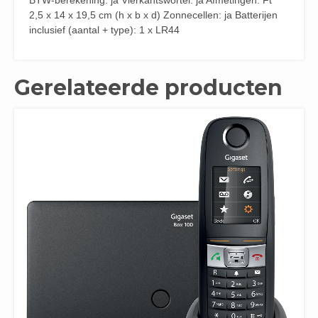
BTW-berekening: ja Vierkantswortel: ja Afmetingen: Ft
2,5 x 14 x 19,5 cm (h x b x d) Zonnecellen: ja Batterijen
inclusief (aantal + type): 1 x LR44
Gerelateerde producten