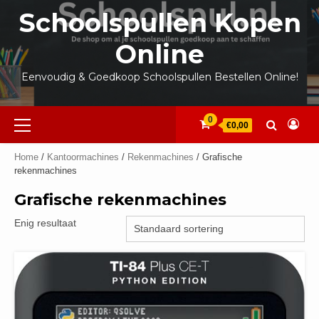
Ga
Schoolspullen Kopen
naar
de
Online
inhoud
Eenvoudig & Goedkoop Schoolspullen Bestellen Online!
Primair
0
€0,00
menu
Home
/
Kantoormachines
/
Rekenmachines
/ Grafische
rekenmachines
Grafische rekenmachines
Enig resultaat