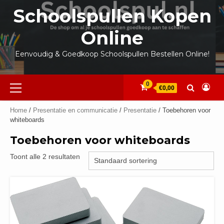
Ga
Schoolspullen Kopen
naar
de
Online
inhoud
Eenvoudig & Goedkoop Schoolspullen Bestellen Online!
Primair
0
€0,00
menu
Home
/
Presentatie en communicatie
/
Presentatie
/ Toebehoren voor
whiteboards
Toebehoren voor whiteboards
Toont alle 2 resultaten