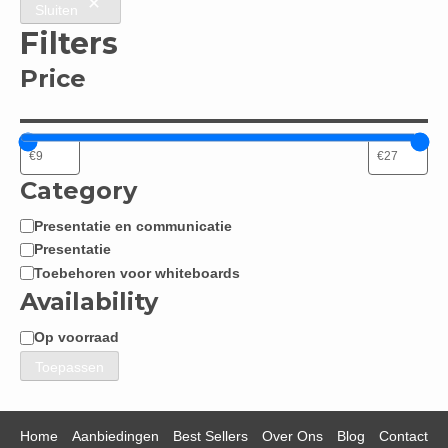
Sluiten
Filters
Price
Category
Presentatie en communicatie
Categorie
Presentatie
Toebehoren voor whiteboards
Availability
Op voorraad
Beschikbaarheid
Toepassen
Home
Aanbiedingen
Best Sellers
Over Ons
Blog
Contact