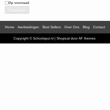
Op voorraad
Beschikbaarheid
Toepassen
Home
Aanbiedingen
Best Sellers
Over Ons
Blog
Contact
Copyright © Schoolspul.nl
|
Shopical
door AF themes.