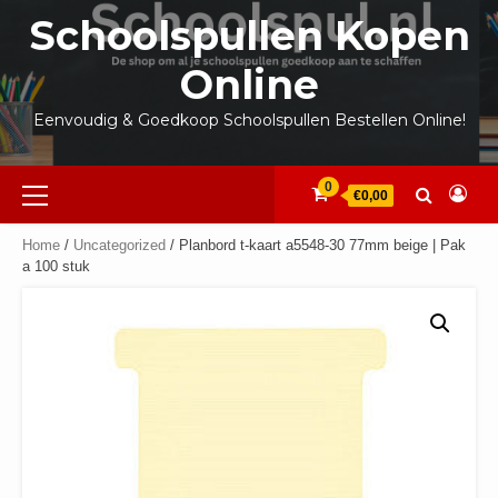
Ga
Schoolspullen Kopen
naar
de
Online
inhoud
Eenvoudig & Goedkoop Schoolspullen Bestellen Online!
Primair
0
€0,00
menu
Home
/
Uncategorized
/ Planbord t-kaart a5548-30 77mm beige | Pak
a 100 stuk