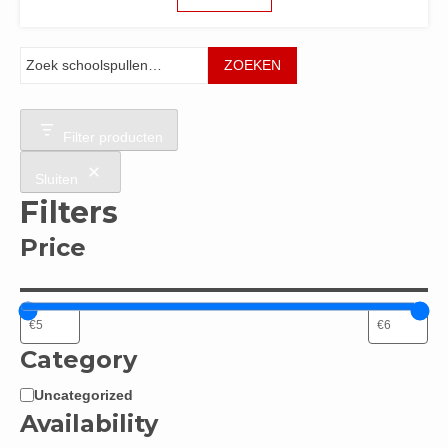
Zoeken
ZOEKEN
Filter producten
Sluiten
Filters
Price
Category
Uncategorized
Categorie
Availability