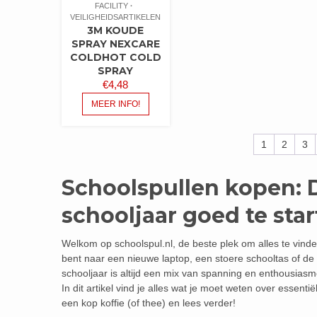
FACILITY
VEILIGHEIDSARTIKELEN
3M KOUDE
SPRAY NEXCARE
COLDHOT COLD
SPRAY
€
4,48
MEER INFO!
1
2
3
Schoolspullen kopen: 
schooljaar goed te sta
Welkom op schoolspul.nl, de beste plek om alles te vinde
bent naar een nieuwe laptop, een stoere schooltas of de 
schooljaar is altijd een mix van spanning en enthousiasm
In dit artikel vind je alles wat je moet weten over essen
een kop koffie (of thee) en lees verder!