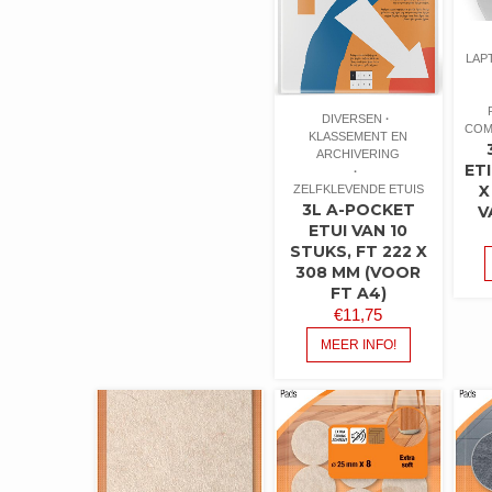
LAP
DIVERSEN
COM
KLASSEMENT EN
ARCHIVERING
ET
X
ZELFKLEVENDE ETUIS
3L A-POCKET
V
ETUI VAN 10
STUKS, FT 222 X
308 MM (VOOR
FT A4)
€
11,75
MEER INFO!