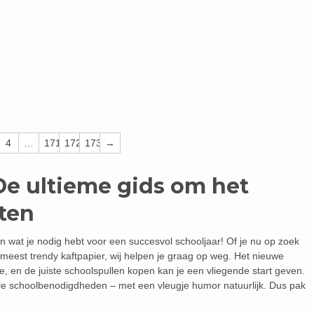
4
…
171
172
173
→
De ultieme gids om het
rten
n wat je nodig hebt voor een succesvol schooljaar! Of je nu op zoek
meest trendy kaftpapier, wij helpen je graag op weg. Het nieuwe
e, en de juiste schoolspullen kopen kan je een vliegende start geven.
tiële schoolbenodigdheden – met een vleugje humor natuurlijk. Dus pak