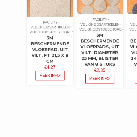
FACILITY
FACILITY
VEILIGHEIDSARTIKELEN
VEI
VEILIGHEIDSARTIKELEN
VEILIGHEIDSTOEBEHOREN
VEI
VEILIGHEIDSTOEBEHOREN
3M
3M
BESCHERMENDE
BE
BESCHERMENDE
VLOERPADS, UIT
VL
VLOERPAD, UIT
VILT, DIAMETER
VI
VILT, FT 21,5 X 8
25 MM, BLISTER
34
CM
VAN 8 STUKS
V
€
4,27
€
2,35
MEER INFO!
MEER INFO!