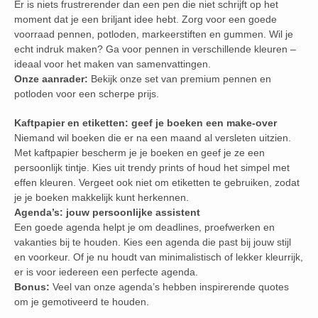
Er is niets frustrerender dan een pen die niet schrijft op het
moment dat je een briljant idee hebt. Zorg voor een goede
voorraad pennen, potloden, markeerstiften en gummen. Wil je
echt indruk maken? Ga voor pennen in verschillende kleuren –
ideaal voor het maken van samenvattingen.
Onze aanrader:
Bekijk onze set van premium pennen en
potloden voor een scherpe prijs.
Kaftpapier en etiketten: geef je boeken een make-over
Niemand wil boeken die er na een maand al versleten uitzien.
Met kaftpapier bescherm je je boeken en geef je ze een
persoonlijk tintje. Kies uit trendy prints of houd het simpel met
effen kleuren. Vergeet ook niet om etiketten te gebruiken, zodat
je je boeken makkelijk kunt herkennen.
Agenda’s: jouw persoonlijke assistent
Een goede agenda helpt je om deadlines, proefwerken en
vakanties bij te houden. Kies een agenda die past bij jouw stijl
en voorkeur. Of je nu houdt van minimalistisch of lekker kleurrijk,
er is voor iedereen een perfecte agenda.
Bonus:
Veel van onze agenda’s hebben inspirerende quotes
om je gemotiveerd te houden.