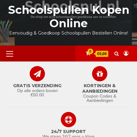
Ga
Schoolspullen Kopen
naar
de
Online
inhoud
Eenvoudig & Goedkoop Schoolspullen Bestellen Online!
Primair
0
€0,00
menu
GRATIS VERZENDING
KORTINGEN &
Op alle orders boven
AANBIEDINGEN
€50.00
Coupon Codes &
Aanbiedingen
24/7 SUPPORT
We staan 24/7 voor u klaar