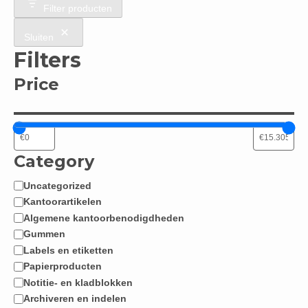
Filter producten
Sluiten
Filters
Price
Category
Uncategorized
Categorie
Kantoorartikelen
Algemene kantoorbenodigdheden
Gummen
Labels en etiketten
Papierproducten
Notitie- en kladblokken
Archiveren en indelen