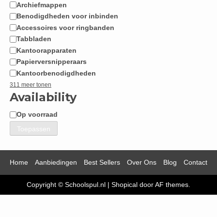
Archiefmappen
Benodigdheden voor inbinden
Accessoires voor ringbanden
Tabbladen
Kantoorapparaten
Papierversnipperaars
Kantoorbenodigdheden
311 meer tonen
Availability
Op voorraad
Beschikbaarheid
Toepassen
Home
Aanbiedingen
Best Sellers
Over Ons
Blog
Contact
Copyright © Schoolspul.nl
|
Shopical
door AF themes.