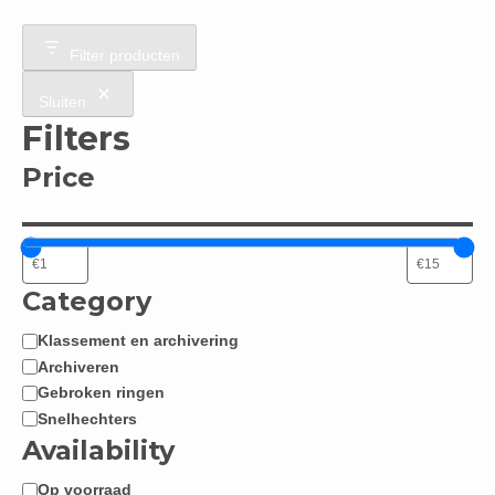
Filter producten
Sluiten
Filters
Price
Category
Klassement en archivering
Categorie
Archiveren
Gebroken ringen
Snelhechters
Availability
Op voorraad
Beschikbaarheid