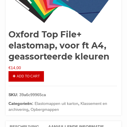
Oxford Top File+
elastomap, voor ft A4,
geassorteerde kleuren
€
14,00
ADD TO CART
SKU:
39a6c99965ca
Categorieën:
Elastomappen uit karton
,
Klassement en
archivering
,
Opbergmappen
BESCHRIJVING
AANVULLENDE INFORMATIE