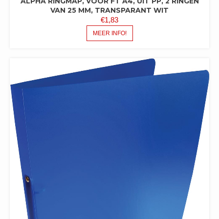
ALPHA RINGMAP, VOOR FT A4, UIT PP, 2 RINGEN
VAN 25 MM, TRANSPARANT WIT
€
1,83
MEER INFO!