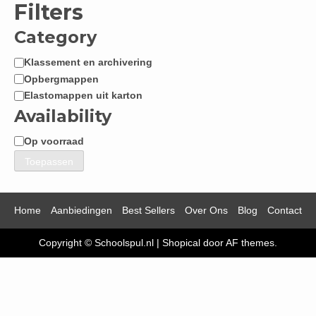
Filters
Category
Klassement en archivering
Categorie
Opbergmappen
Elastomappen uit karton
Availability
Op voorraad
Beschikbaarheid
Toepassen
Home
Aanbiedingen
Best Sellers
Over Ons
Blog
Contact
Copyright © Schoolspul.nl
|
Shopical
door AF themes.