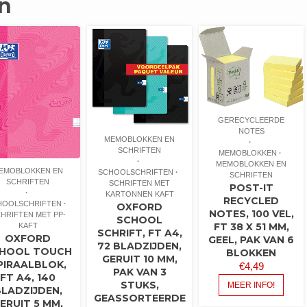
n
GERECYCLEERDE
NOTES
MEMOBLOKKEN EN
SCHRIFTEN
MEMOBLOKKEN
MEMOBLOKKEN EN
EMOBLOKKEN EN
SCHOOLSCHRIFTEN
SCHRIFTEN
SCHRIFTEN
SCHRIFTEN MET
POST-IT
KARTONNEN KAFT
RECYCLED
HOOLSCHRIFTEN
OXFORD
NOTES, 100 VEL,
HRIFTEN MET PP-
SCHOOL
FT 38 X 51 MM,
KAFT
SCHRIFT, FT A4,
OXFORD
GEEL, PAK VAN 6
72 BLADZIJDEN,
HOOL TOUCH
BLOKKEN
GERUIT 10 MM,
PIRAALBLOK,
€
4,49
PAK VAN 3
FT A4, 140
STUKS,
MEER INFO!
BLADZIJDEN,
GEASSORTEERDE
ERUIT 5 MM,