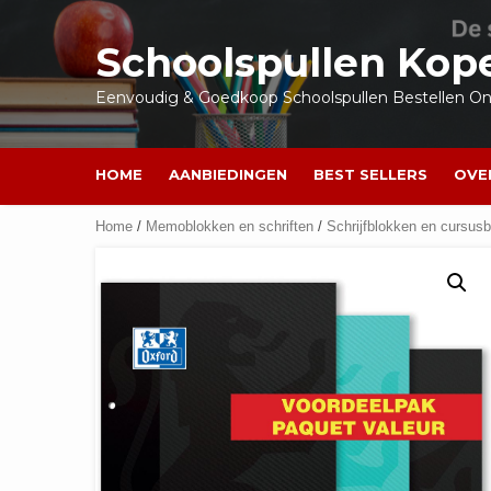
Ga
naar
Schoolspullen Kop
de
inhoud
Eenvoudig & Goedkoop Schoolspullen Bestellen Onl
HOME
AANBIEDINGEN
BEST SELLERS
OVE
Home
/
Memoblokken en schriften
/
Schrijfblokken en cursus