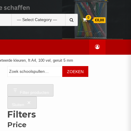
Zoek
0
€0,00
naar:
teerde kleuren, ft A4, 100 vel, geruit 5 mm
Zoeken
ZOEKEN
Filter producten
Sluiten
Filters
Price