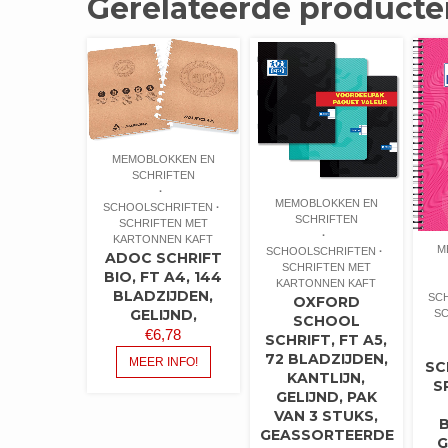
Gerelateerde producte
MEMOBLOKKEN EN
SCHRIFTEN
MEMOBLOKKEN EN
SCHOOLSCHRIFTEN
SCHRIFTEN
SCHRIFTEN MET
KARTONNEN KAFT
M
SCHOOLSCHRIFTEN
ADOC SCHRIFT
SCHRIFTEN MET
BIO, FT A4, 144
KARTONNEN KAFT
BLADZIJDEN,
SC
OXFORD
GELIJND,
SC
SCHOOL
€
6,78
SCHRIFT, FT A5,
72 BLADZIJDEN,
MEER INFO!
SC
KANTLIJN,
S
GELIJND, PAK
VAN 3 STUKS,
GEASSORTEERDE
G