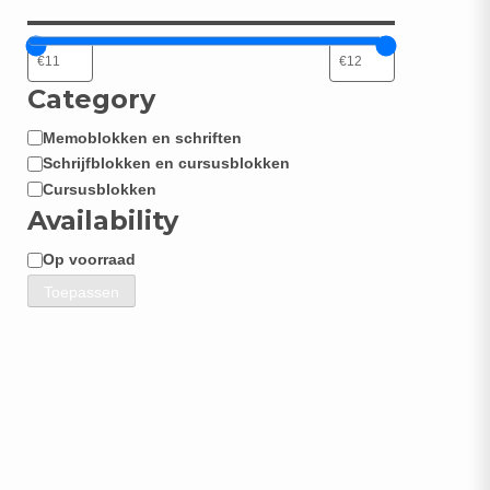
Category
Memoblokken en schriften
Categorie
Schrijfblokken en cursusblokken
Cursusblokken
Availability
Op voorraad
Beschikbaarheid
Toepassen