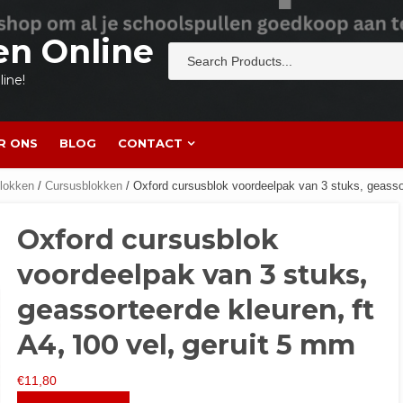
en Online
ine!
R ONS
BLOG
CONTACT
blokken
/
Cursusblokken
/ Oxford cursusblok voordeelpak van 3 stuks, geassor
Oxford cursusblok
voordeelpak van 3 stuks,
geassorteerde kleuren, ft
A4, 100 vel, geruit 5 mm
€
11,80