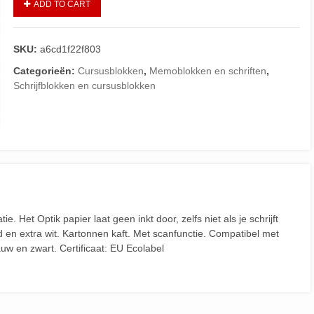
ADD TO CART
SKU:
a6cd1f22f803
Categorieën:
Cursusblokken
,
Memoblokken en schriften
,
Schrijfblokken en cursusblokken
e. Het Optik papier laat geen inkt door, zelfs niet als je schrijft
d en extra wit. Kartonnen kaft. Met scanfunctie. Compatibel met
uw en zwart. Certificaat: EU Ecolabel