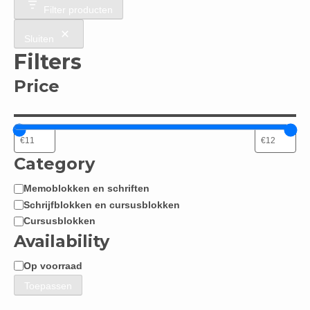
Filter producten
Sluiten
Filters
Price
Category
Memoblokken en schriften
Categorie
Schrijfblokken en cursusblokken
Cursusblokken
Availability
Op voorraad
Beschikbaarheid
Toepassen