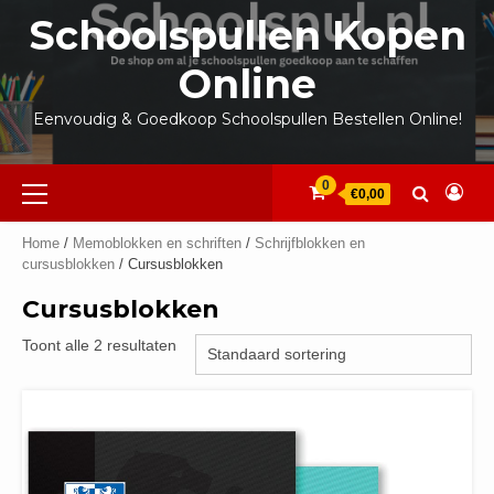
Ga
Schoolspullen Kopen
naar
de
Online
inhoud
Eenvoudig & Goedkoop Schoolspullen Bestellen Online!
Primair
0
€0,00
menu
Home
/
Memoblokken en schriften
/
Schrijfblokken en
cursusblokken
/ Cursusblokken
Cursusblokken
Toont alle 2 resultaten