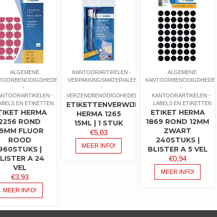
ALGEMENE
KANTOORARTIKELEN
ALGEMENE
TOORBENODIGDHEDEN
VERPAKKINGSMATERIALEN
KANTOORBENODIGDHEDE
ANTOORARTIKELEN
VERZENDBENODIGDHEDEN
KANTOORARTIKELEN
ABELS EN ETIKETTEN
ETIKETTENVERWIJDERAAR
LABELS EN ETIKETTEN
TIKET HERMA
ETIKET HERMA
HERMA 1265
2256 ROND
1869 ROND 12MM
15ML | 1 STUK
19MM FLUOR
ZWART
€
5,03
ROOD
240STUKS |
MEER INFO!
960STUKS |
BLISTER A 5 VEL
LISTER A 24
€
0,94
VEL
MEER INFO!
€
3,93
MEER INFO!