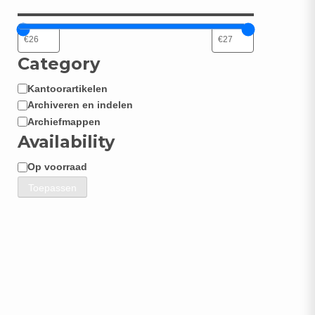
Category
Kantoorartikelen
Categorie
Archiveren en indelen
Archiefmappen
Availability
Op voorraad
Beschikbaarheid
Toepassen