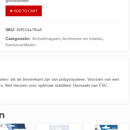
grondstoffen.
ADD TO CART
SKU:
66f514a7fba5
Categorieën:
Archiefmappen
,
Archiveren en indelen
,
Kantoorartikelen
ten- als de binnenkant zijn van polypropyleen. Voorzien van een
rs. Met sleuven voor optimale stabiliteit. Gemaakt van FSC-
n