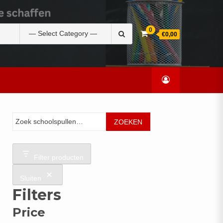
Zoek
0
€0,00
naar:
Zoeken
ZOEKEN
Filter producten
Sluiten
Filters
Price