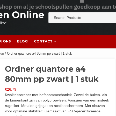
en Online
ine!
R ONS
BLOG
CONTACT
pen
/ Ordner quantore a4 80mm pp zwart | 1 stuk
Ordner quantore a4
80mm pp zwart | 1 stuk
€
26,79
Kwaliteitsordner met hefboommechaniek. Zowel de buiten- als
de binnenkant zijn van polypropyleen. Voorzien van een insteek
rugetiket. Metalen grijpgat en randbeschermers. Met sleuven
voor optimale stabiliteit. Gemaakt van FSC-gecertificeerde