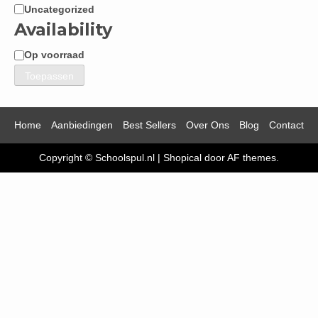
Uncategorized
Categorie
Availability
Op voorraad
Beschikbaarheid
Toepassen
Home
Aanbiedingen
Best Sellers
Over Ons
Blog
Contact
Copyright © Schoolspul.nl
|
Shopical
door AF themes.