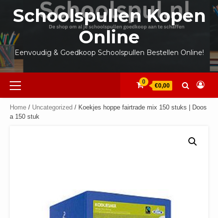
Ga
Schoolspullen Kopen
naar
de
Online
inhoud
Eenvoudig & Goedkoop Schoolspullen Bestellen Online!
Primair
0
€0,00
menu
Home
/
Uncategorized
/ Koekjes hoppe fairtrade mix 150 stuks | Doos
a 150 stuk