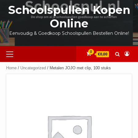
Ga
Schoolspullen Kopen
naar
de
Online
inhoud
Eenvoudig & Goedkoop Schoolspullen Bestellen Online!
Primair
0
€0,00
menu
Home
/
Uncategorized
/ Metalen JOJO met clip, 100 stuks