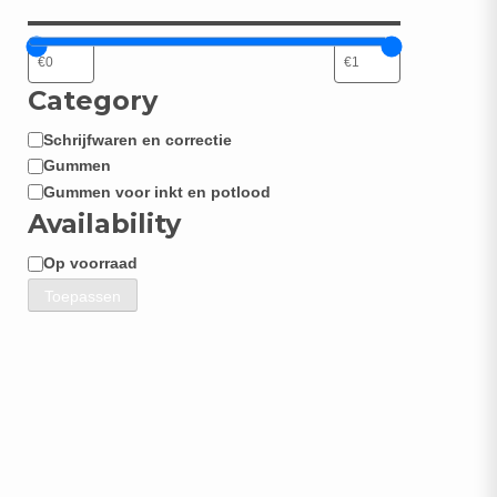
Category
Schrijfwaren en correctie
Categorie
Gummen
Gummen voor inkt en potlood
Availability
Op voorraad
Beschikbaarheid
Toepassen