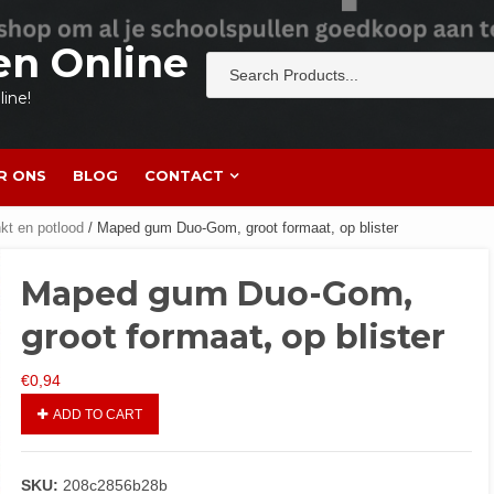
en Online
ine!
R ONS
BLOG
CONTACT
t en potlood
/ Maped gum Duo-Gom, groot formaat, op blister
Maped gum Duo-Gom,
groot formaat, op blister
€
0,94
ADD TO CART
SKU:
208c2856b28b