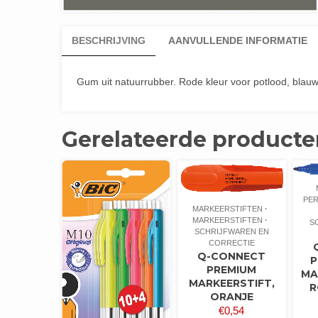
BESCHRIJVING
AANVULLENDE INFORMATIE
Gum uit natuurrubber. Rode kleur voor potlood, blauwe 
Gerelateerde producte
PE
MARKEERSTIFTEN
MARKEERSTIFTEN
S
SCHRIJFWAREN EN
CORRECTIE
Q-CONNECT
P
PREMIUM
MA
MARKEERSTIFT,
R
ORANJE
€
0,54