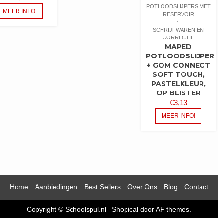
POTLOODSLIJPERS MET
MEER INFO!
RESERVOIR
SCHRIJFWAREN EN
CORRECTIE
MAPED
POTLOODSLIJPER
+ GOM CONNECT
SOFT TOUCH,
PASTELKLEUR,
OP BLISTER
€
3,13
MEER INFO!
Home
Aanbiedingen
Best Sellers
Over Ons
Blog
Contact
Copyright © Schoolspul.nl
|
Shopical
door AF themes.