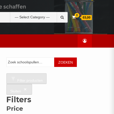
Zoek
0
€0,00
naar:
Zoeken
ZOEKEN
Filter producten
Sluiten
Filters
Price