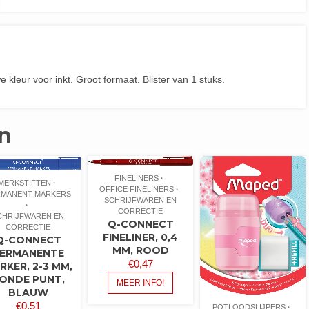
kleur voor inkt. Groot formaat. Blister van 1 stuks.
n
FINELINERS
MERKSTIFTEN
OFFICE FINELINERS
RMANENT MARKERS
SCHRIJFWAREN EN
CORRECTIE
CHRIJFWAREN EN
Q-CONNECT
CORRECTIE
FINELINER, 0,4
Q-CONNECT
MM, ROOD
ERMANENTE
€
0,47
RKER, 2-3 MM,
ONDE PUNT,
MEER INFO!
BLAUW
€
0,51
POTLOODSLIJPERS