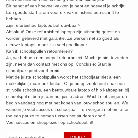
Dit hangt af van hoeveel vakken je hebt en hoeveel je schrijft.
Een goede start is om voor elk vak minstens één schrift te
hebben.
Zijn refurbished laptops betrouwbaar?
Absoluut! Onze refurbished laptops zijn uitvoerig getest en
worden geleverd met garantie. Ze werken net zo goed als
nieuwe laptops, maar zijn veel goedkoper.
Kan ik schoolspullen retourneren?
Ja, we hebben een soepel retourbeleid. Mocht je niet tevreden
zijn, neem dan contact met ons op. Conclusie: Start je
schooljaar goed voorbereid
Met de juiste schoolspullen wordt het schooljaar niet alleen
makkelijker, maar ook leuker. Of je nu op zoek bent naar een
stijlvolle schooltas, een betrouwbare laptop of hip kaftpapier, bij
schoolspul.nl ben je aan het juiste adres. Wacht niet langer en
begin vandaag nog met het kopen van jouw schoolspullen. We
wensen je veel succes dit schooljaar – en vergeet niet om af en
toe een pauze te nemen tussen het studeren door!
Veel succes en shopplezier op schoolspul.nl!
Zoeken
ZOEKEN