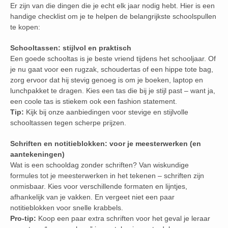
Er zijn van die dingen die je echt elk jaar nodig hebt. Hier is een
handige checklist om je te helpen de belangrijkste schoolspullen
te kopen:
Schooltassen: stijlvol en praktisch
Een goede schooltas is je beste vriend tijdens het schooljaar. Of
je nu gaat voor een rugzak, schoudertas of een hippe tote bag,
zorg ervoor dat hij stevig genoeg is om je boeken, laptop en
lunchpakket te dragen. Kies een tas die bij je stijl past – want ja,
een coole tas is stiekem ook een fashion statement.
Tip:
Kijk bij onze aanbiedingen voor stevige en stijlvolle
schooltassen tegen scherpe prijzen.
Schriften en notitieblokken: voor je meesterwerken (en
aantekeningen)
Wat is een schooldag zonder schriften? Van wiskundige
formules tot je meesterwerken in het tekenen – schriften zijn
onmisbaar. Kies voor verschillende formaten en lijntjes,
afhankelijk van je vakken. En vergeet niet een paar
notitieblokken voor snelle krabbels.
Pro-tip:
Koop een paar extra schriften voor het geval je leraar