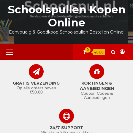
Ga
Schoolspullen Kopen
naar
de
Online
inhoud
Eenvoudig & Goedkoop Schoolspullen Bestellen Online!
Primair
0
€0,00
menu
GRATIS VERZENDING
KORTINGEN &
Op alle orders boven
AANBIEDINGEN
€50.00
Coupon Codes &
Aanbiedingen
24/7 SUPPORT
We staan 24/7 voor u klaar