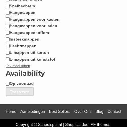
Snelhechters
Hangmappen
Hangmappen voor kasten
Hangmappen voor laden
Hangmappenkoffers
Insteekmappen
Hechtmappen
L-mappen uit karton
L-mappen uit kunststof
352 meer tonen
Availability
Op voorraad
Beschikbaarheid
Toepassen
Home
Aanbiedingen
Best Sellers
Over Ons
Blog
Contact
Copyright © Schoolspul.nl
|
Shopical
door AF themes.