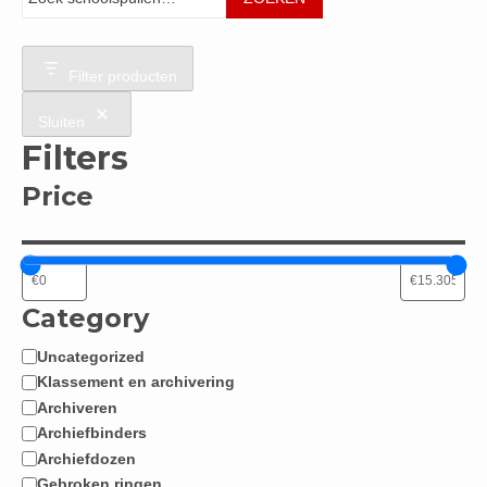
Filter producten
Sluiten
Filters
Price
Category
Uncategorized
Categorie
Klassement en archivering
Archiveren
Archiefbinders
Archiefdozen
Gebroken ringen