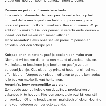
vraagt om “nog een keer” je aantekeningen te delen.
Pennen en potloden: onmisbare tools
Er is niets frustrerender dan een pen die niet schrijft op het
moment dat je een briljant idee hebt. Zorg voor een goede
voorraad pennen, potloden, markeerstiften en gummen. Wil je
echt indruk maken? Ga voor pennen in verschillende kleuren –
ideaal voor het maken van samenvattingen.
Onze aanrader:
Bekijk onze set van premium pennen en
potloden voor een scherpe prijs.
Kaftpapier en etiketten: geef je boeken een make-over
Niemand wil boeken die er na een maand al versleten uitzien.
Met kaftpapier bescherm je je boeken en geef je ze een
persoonlijk tintje. Kies uit trendy prints of houd het simpel met
effen kleuren. Vergeet ook niet om etiketten te gebruiken, zodat
je je boeken makkelijk kunt herkennen.
Agenda’s: jouw persoonlijke assistent
Een goede agenda helpt je om deadlines, proefwerken en
vakanties bij te houden. Kies een agenda die past bij jouw stijl
en voorkeur. Of je nu houdt van minimalistisch of lekker kleurrijk,
er is voor iedereen een perfecte agenda.