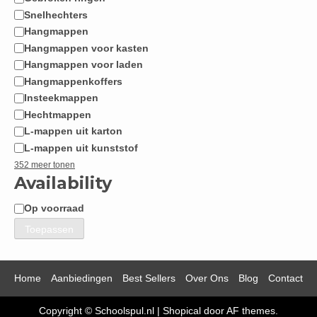
Snelhechters
Hangmappen
Hangmappen voor kasten
Hangmappen voor laden
Hangmappenkoffers
Insteekmappen
Hechtmappen
L-mappen uit karton
L-mappen uit kunststof
352 meer tonen
Availability
Op voorraad
Beschikbaarheid
Toepassen
Home
Aanbiedingen
Best Sellers
Over Ons
Blog
Contact
Copyright © Schoolspul.nl
|
Shopical
door AF themes.