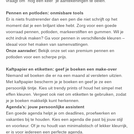
vraagt om “nog een keer” je aantekeningen te delen.
Pennen en potloden: onmisbare tools
Er is niets frustrerender dan een pen die niet schrijft op het
moment dat je een briljant idee hebt. Zorg voor een goede
voorraad pennen, potloden, markeerstiften en gummen. Wil je
echt indruk maken? Ga voor pennen in verschillende kleuren –
ideaal voor het maken van samenvattingen.
Onze aanrader:
Bekijk onze set van premium pennen en
potloden voor een scherpe prijs.
Kaftpapier en etiketten: geef je boeken een make-over
Niemand wil boeken die er na een maand al versleten uitzien.
Met kaftpapier bescherm je je boeken en geef je ze een
persoonlijk tintje. Kies uit trendy prints of houd het simpel met
effen kleuren. Vergeet ook niet om etiketten te gebruiken, zodat
je je boeken makkelijk kunt herkennen.
Agenda’s: jouw persoonlijke assistent
Een goede agenda helpt je om deadlines, proefwerken en
vakanties bij te houden. Kies een agenda die past bij jouw stijl
en voorkeur. Of je nu houdt van minimalistisch of lekker kleurrijk,
er is voor iedereen een perfecte agenda.