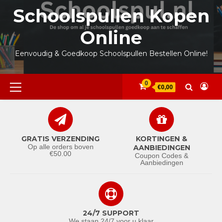
Ga
Schoolspullen Kopen
naar
de
Online
inhoud
Eenvoudig & Goedkoop Schoolspullen Bestellen Online!
Primair
0
€0,00
menu
GRATIS VERZENDING
KORTINGEN &
Op alle orders boven
AANBIEDINGEN
€50.00
Coupon Codes &
Aanbiedingen
24/7 SUPPORT
We staan 24/7 voor u klaar