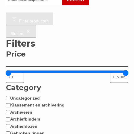
Filter producten
Sluiten
Filters
Price
Category
Uncategorized
Categorie
Klassement en archivering
Archiveren
Archiefbinders
Archiefdozen
Gebroken ringen