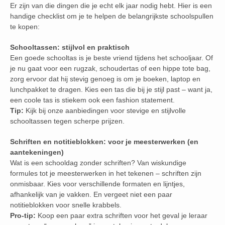
Er zijn van die dingen die je echt elk jaar nodig hebt. Hier is een
handige checklist om je te helpen de belangrijkste schoolspullen
te kopen:
Schooltassen: stijlvol en praktisch
Een goede schooltas is je beste vriend tijdens het schooljaar. Of
je nu gaat voor een rugzak, schoudertas of een hippe tote bag,
zorg ervoor dat hij stevig genoeg is om je boeken, laptop en
lunchpakket te dragen. Kies een tas die bij je stijl past – want ja,
een coole tas is stiekem ook een fashion statement.
Tip:
Kijk bij onze aanbiedingen voor stevige en stijlvolle
schooltassen tegen scherpe prijzen.
Schriften en notitieblokken: voor je meesterwerken (en
aantekeningen)
Wat is een schooldag zonder schriften? Van wiskundige
formules tot je meesterwerken in het tekenen – schriften zijn
onmisbaar. Kies voor verschillende formaten en lijntjes,
afhankelijk van je vakken. En vergeet niet een paar
notitieblokken voor snelle krabbels.
Pro-tip:
Koop een paar extra schriften voor het geval je leraar