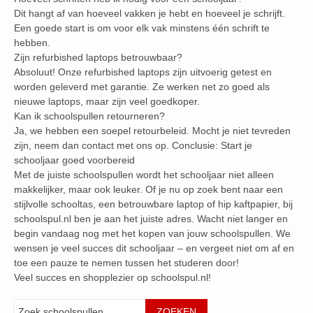
Dit hangt af van hoeveel vakken je hebt en hoeveel je schrijft.
Een goede start is om voor elk vak minstens één schrift te
hebben.
Zijn refurbished laptops betrouwbaar?
Absoluut! Onze refurbished laptops zijn uitvoerig getest en
worden geleverd met garantie. Ze werken net zo goed als
nieuwe laptops, maar zijn veel goedkoper.
Kan ik schoolspullen retourneren?
Ja, we hebben een soepel retourbeleid. Mocht je niet tevreden
zijn, neem dan contact met ons op. Conclusie: Start je
schooljaar goed voorbereid
Met de juiste schoolspullen wordt het schooljaar niet alleen
makkelijker, maar ook leuker. Of je nu op zoek bent naar een
stijlvolle schooltas, een betrouwbare laptop of hip kaftpapier, bij
schoolspul.nl ben je aan het juiste adres. Wacht niet langer en
begin vandaag nog met het kopen van jouw schoolspullen. We
wensen je veel succes dit schooljaar – en vergeet niet om af en
toe een pauze te nemen tussen het studeren door!
Veel succes en shopplezier op schoolspul.nl!
Zoeken
ZOEKEN