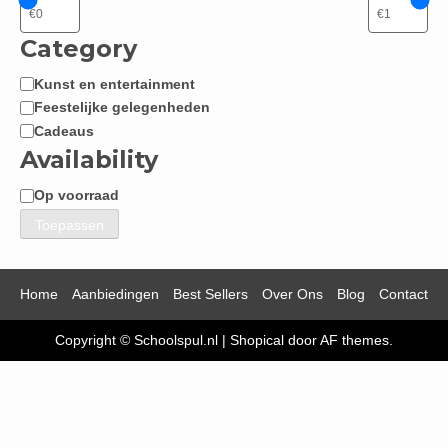
Category
Kunst en entertainment
Categorie
Feestelijke gelegenheden
Cadeaus
Availability
Op voorraad
Beschikbaarheid
Toepassen
Home
Aanbiedingen
Best Sellers
Over Ons
Blog
Contact
Copyright © Schoolspul.nl
|
Shopical
door AF themes.