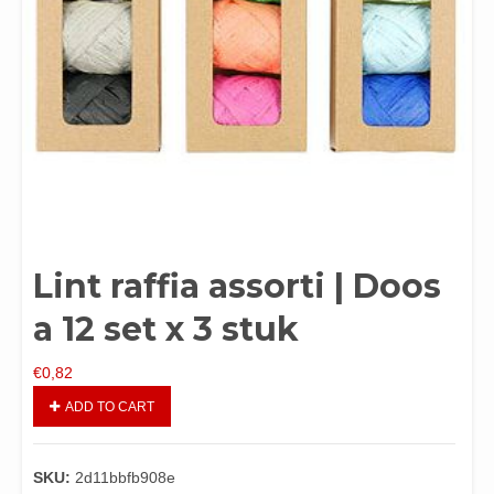
Lint raffia assorti | Doos
a 12 set x 3 stuk
€
0,82
ADD TO CART
SKU:
2d11bbfb908e