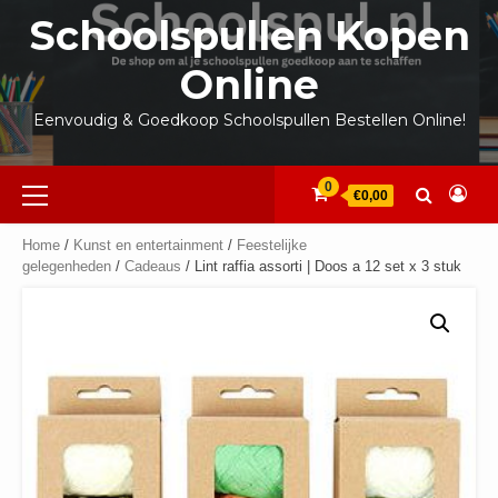
Ga
Schoolspullen Kopen
naar
de
Online
inhoud
Eenvoudig & Goedkoop Schoolspullen Bestellen Online!
Primair
0
€0,00
menu
Home
/
Kunst en entertainment
/
Feestelijke
gelegenheden
/
Cadeaus
/ Lint raffia assorti | Doos a 12 set x 3 stuk