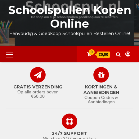
Ga
Schoolspullen Kopen
naar
de
Online
inhoud
Eenvoudig & Goedkoop Schoolspullen Bestellen Online!
Primair
0
€0,00
menu
GRATIS VERZENDING
KORTINGEN &
Op alle orders boven
AANBIEDINGEN
€50.00
Coupon Codes &
Aanbiedingen
24/7 SUPPORT
We staan 24/7 voor u klaar