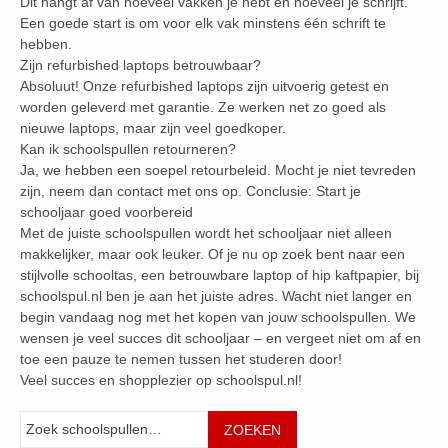
Dit hangt af van hoeveel vakken je hebt en hoeveel je schrijft.
Een goede start is om voor elk vak minstens één schrift te
hebben.
Zijn refurbished laptops betrouwbaar?
Absoluut! Onze refurbished laptops zijn uitvoerig getest en
worden geleverd met garantie. Ze werken net zo goed als
nieuwe laptops, maar zijn veel goedkoper.
Kan ik schoolspullen retourneren?
Ja, we hebben een soepel retourbeleid. Mocht je niet tevreden
zijn, neem dan contact met ons op. Conclusie: Start je
schooljaar goed voorbereid
Met de juiste schoolspullen wordt het schooljaar niet alleen
makkelijker, maar ook leuker. Of je nu op zoek bent naar een
stijlvolle schooltas, een betrouwbare laptop of hip kaftpapier, bij
schoolspul.nl ben je aan het juiste adres. Wacht niet langer en
begin vandaag nog met het kopen van jouw schoolspullen. We
wensen je veel succes dit schooljaar – en vergeet niet om af en
toe een pauze te nemen tussen het studeren door!
Veel succes en shopplezier op schoolspul.nl!
Zoeken
ZOEKEN