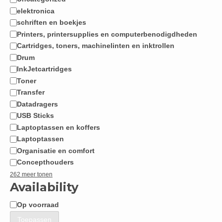
Categorie
elektronica
schriften en boekjes
Printers, printersupplies en computerbenodigdheden
Cartridges, toners, machinelinten en inktrollen
Drum
InkJetcartridges
Toner
Transfer
Datadragers
USB Sticks
Laptoptassen en koffers
Laptoptassen
Organisatie en comfort
Concepthouders
262 meer tonen
Availability
Op voorraad
Beschikbaarheid
Toepassen