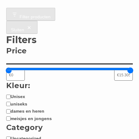
Filter producten
Sluiten
Filters
Price
Kleur:
Unisex
Jongen
uniseks
/
dames en heren
Meisje:
meisjes en jongens
Category
Uncategorized