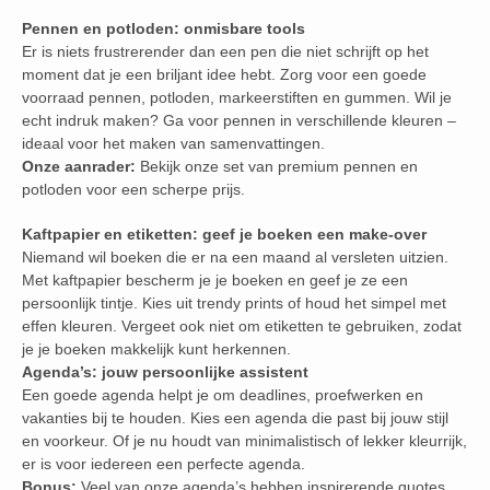
Pennen en potloden: onmisbare tools
Er is niets frustrerender dan een pen die niet schrijft op het
moment dat je een briljant idee hebt. Zorg voor een goede
voorraad pennen, potloden, markeerstiften en gummen. Wil je
echt indruk maken? Ga voor pennen in verschillende kleuren –
ideaal voor het maken van samenvattingen.
Onze aanrader:
Bekijk onze set van premium pennen en
potloden voor een scherpe prijs.
Kaftpapier en etiketten: geef je boeken een make-over
Niemand wil boeken die er na een maand al versleten uitzien.
Met kaftpapier bescherm je je boeken en geef je ze een
persoonlijk tintje. Kies uit trendy prints of houd het simpel met
effen kleuren. Vergeet ook niet om etiketten te gebruiken, zodat
je je boeken makkelijk kunt herkennen.
Agenda’s: jouw persoonlijke assistent
Een goede agenda helpt je om deadlines, proefwerken en
vakanties bij te houden. Kies een agenda die past bij jouw stijl
en voorkeur. Of je nu houdt van minimalistisch of lekker kleurrijk,
er is voor iedereen een perfecte agenda.
Bonus:
Veel van onze agenda’s hebben inspirerende quotes