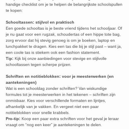
handige checklist om je te helpen de belangrijkste schoolspullen
te kopen:
Schooltassen: stijlvol en praktisch
Een goede schooltas is je beste vriend tijdens het schooljaar. Of
je nu gaat voor een rugzak, schoudertas of een hippe tote bag,
zorg ervoor dat hij stevig genoeg is om je boeken, laptop en
lunchpakket te dragen. Kies een tas die bij je stijl past – want ja,
een coole tas is stiekem ook een fashion statement.
Tip:
Kijk bij onze aanbiedingen voor stevige en stijlvolle
schooltassen tegen scherpe prijzen.
Schriften en notitieblokken: voor je meesterwerken (en
aantekeningen)
Wat is een schooldag zonder schriften? Van wiskundige
formules tot je meesterwerken in het tekenen – schriften zijn
onmisbaar. Kies voor verschillende formaten en lijntjes,
afhankelijk van je vakken. En vergeet niet een paar
notitieblokken voor snelle krabbels.
Pro-tip:
Koop een paar extra schriften voor het geval je leraar
vraagt om “nog een keer” je aantekeningen te delen.