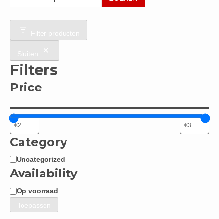
Filter producten
Sluiten
Filters
Price
Category
Uncategorized
Categorie
Availability
Op voorraad
Beschikbaarheid
Toepassen