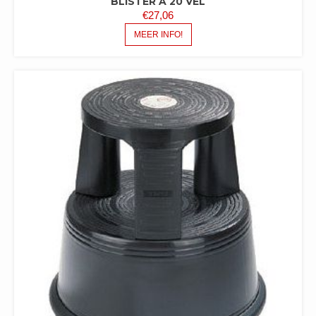
BLISTER A 20 VEL
€
27,06
MEER INFO!