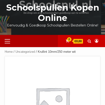
Ga
Schoolspullen Kopen
naar
de
Online
inhoud
Eenvoudig & Goedkoop Schoolspullen Bestellen Online!
Primair
0
€0,00
menu
Home
/
Uncategorized
/ Krullint 10mm/250 meter wit